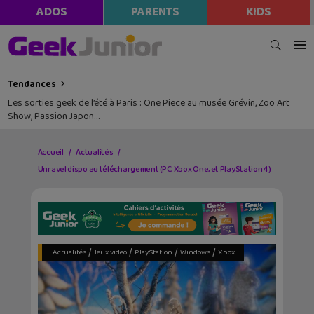
ADOS
PARENTS
KIDS
Tendances
Les sorties geek de l’été à Paris : One Piece au musée Grévin, Zoo Art
Show, Passion Japon…
Accueil
Actualités
Unravel dispo au téléchargement (PC, Xbox One, et PlayStation 4)
/
/
/
/
Actualités
Jeux video
PlayStation
Windows
Xbox