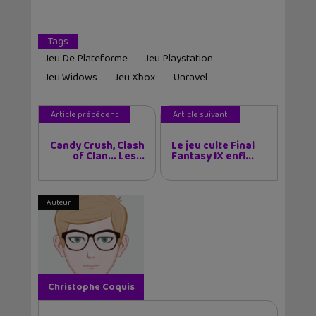
Tags
Jeu De Plateforme
Jeu Playstation
Jeu Widows
Jeu Xbox
Unravel
Article précédent
Article suivant
Candy Crush, Clash
Le jeu culte Final
of Clan... Les...
Fantasy IX enfi...
Auteur
Christophe Coquis