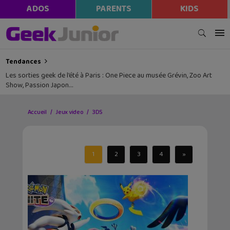
ADOS
PARENTS
KIDS
Tendances
Les sorties geek de l’été à Paris : One Piece au musée Grévin, Zoo Art
Show, Passion Japon…
Accueil
Jeux video
3DS
1
2
3
4
»