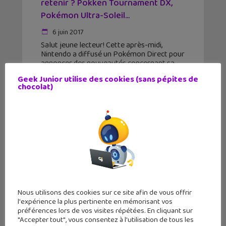
retenir ? Pokken Tournament DX,
Pokémon Ultra-Soleil...
6 juin 2017
Salut jeune lecteur! Cette après-midi,
Nintendo a diffusé un Pokémon Direct pour
annoncer des nouveautés concernant sa
licence la plus populaire. Si tu n'as pas pu le
Geek Junior utilise des cookies (sans pépites de
regarder, voici l'essentiel de ce que tu dois
chocolat)
Nous utilisons des cookies sur ce site afin de vous offrir
l'expérience la plus pertinente en mémorisant vos
préférences lors de vos visites répétées. En cliquant sur
"Accepter tout", vous consentez à l'utilisation de tous les