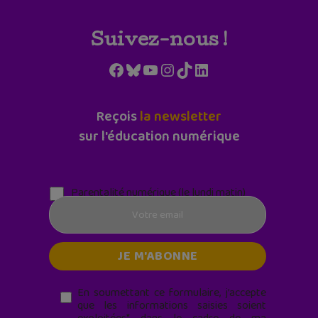
Suivez-nous !
Facebook
Bluesky
YouTube
Instagram
TikTok
LinkedIn
Reçois
la newsletter
sur l'éducation numérique
Parentalité numérique (le lundi matin)
En soumettant ce formulaire, j’accepte
que les informations saisies soient