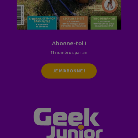
Abonne-toi !
11 numéros par an
JE M'ABONNE !