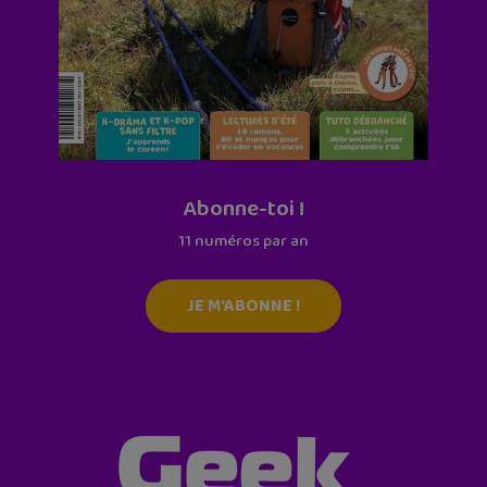
Abonne-toi !
11 numéros par an
JE M'ABONNE !