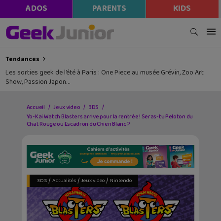
ADOS
PARENTS
KIDS
Tendances
Les sorties geek de l’été à Paris : One Piece au musée Grévin, Zoo Art
Show, Passion Japon…
Accueil
Jeux video
3DS
Yo-Kai Watch Blasters arrive pour la rentrée ! Seras-tu Peloton du
Chat Rouge ou Escadron du Chien Blanc ?
/
/
/
3DS
Actualités
Jeux video
Nintendo