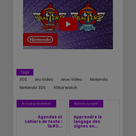
Tags
3DS
Jeu Vidéo
Jeux-Video
Nintendo
Nintendo 3DS
Yôkai Watch
Article précédent
Article suivant
Agendas et
Apprendre le
cahiers de texte :
langage des
l&#0...
signes av...