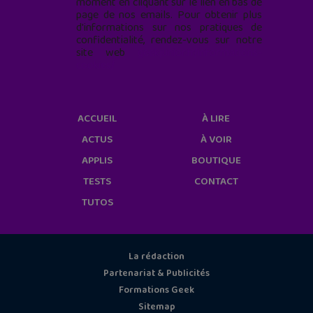
moment en cliquant sur le lien en bas de
page de nos emails. Pour obtenir plus
d'informations sur nos pratiques de
confidentialité, rendez-vous sur notre
site web
geekjunior.fr/informations-
cookies/
ACCUEIL
À LIRE
ACTUS
À VOIR
APPLIS
BOUTIQUE
TESTS
CONTACT
TUTOS
La rédaction
Partenariat & Publicités
Formations Geek
Sitemap