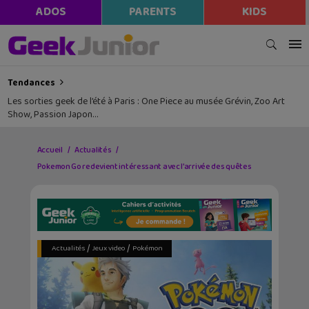
ADOS
PARENTS
KIDS
Tendances
Les sorties geek de l’été à Paris : One Piece au musée Grévin, Zoo Art
Show, Passion Japon…
Accueil
Actualités
Pokemon Go redevient intéressant avec l’arrivée des quêtes
/
/
Actualités
Jeux video
Pokémon