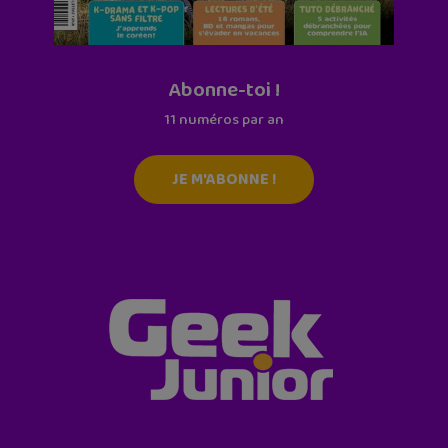
Abonne-toi !
11 numéros par an
JE M'ABONNE !