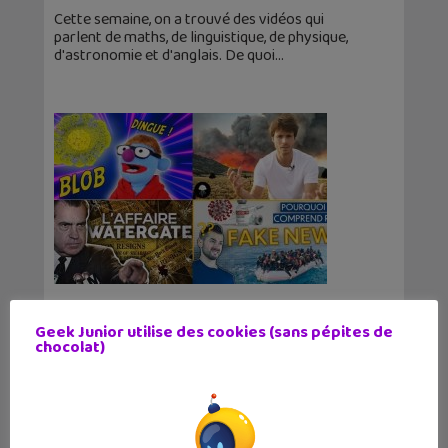
Cette semaine, on a trouvé des vidéos qui
parlent de maths, de linguistique, de physique,
d'astronomie et d'anglais. De quoi
Apprendre avec YouTube #223 : Nota
Bene, Dirty Biology, Mister Geopolitix
Geek Junior utilise des cookies (sans pépites de
chocolat)
26 septembre 2021
Comme - pratiquement - chaque semaine, une
petite sélection de vidéos pour apprendre et
découvrir de nouvelles choses. On parle