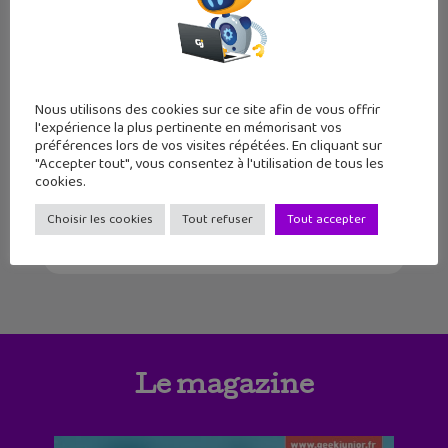
3
4
5
6
7
Nous utilisons des cookies sur ce site afin de vous offrir
l'expérience la plus pertinente en mémorisant vos
8
9
10
11
12
13
14
préférences lors de vos visites répétées. En cliquant sur
"Accepter tout", vous consentez à l'utilisation de tous les
15
16
17
18
19
20
21
cookies.
Choisir les cookies
Tout refuser
Tout accepter
Le magazine