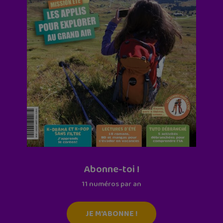
Abonne-toi !
11 numéros par an
JE M'ABONNE !