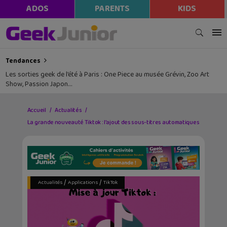
ADOS
PARENTS
KIDS
Tendances
Les sorties geek de l’été à Paris : One Piece au musée Grévin, Zoo Art
Show, Passion Japon…
Accueil
Actualités
La grande nouveauté Tiktok : l’ajout des sous-titres automatiques
/
/
Actualités
Applications
TikTok