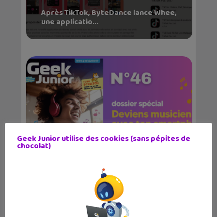
Après TikTok, ByteDance lance Whee,
une applicatio...
Geek Junior utilise des cookies (sans pépites de
chocolat)
Ton magazine Geek Junior est sorti
(n°46) : devien...