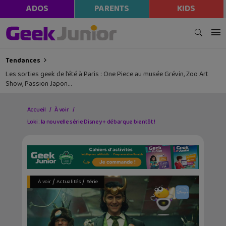
ADOS
PARENTS
KIDS
Tendances
Les sorties geek de l’été à Paris : One Piece au musée Grévin, Zoo Art
Show, Passion Japon…
Accueil
À voir
Loki : la nouvelle série Disney + débarque bientôt !
/
/
À voir
Actualités
Série