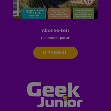
Abonne-toi !
11 numéros par an
JE M'ABONNE !