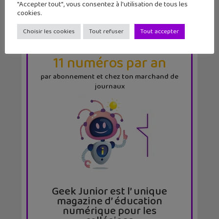
"Accepter tout", vous consentez à l'utilisation de tous les
cookies.
Choisir les cookies
Tout refuser
Tout accepter
LE MAG
GEEK JUNIOR
11 numéros par an
par abonnement et chez ton marchand de
journaux
Geek Junior est l’ unique
magazine d’ éducation
numérique pour les