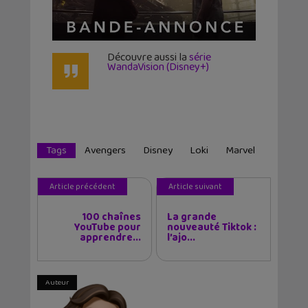
Découvre aussi la
série
WandaVision (Disney+)
Tags
Avengers
Disney
Loki
Marvel
Article précédent
Article suivant
100 chaînes
La grande
YouTube pour
nouveauté Tiktok :
apprendre...
l’ajo...
Auteur