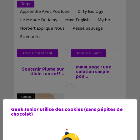
Tags
Apprendre Avec YouTube
Dirty Biology
Le Monde De Jamy
MmmEnglish
Mytho
Norbert Explique Nous
Passé Sauvage
Scienticfiz
Article précédent
Article suivant
mmm.page : une
Soutenir Plume sur
solution simple
Ulule : un coff...
pou...
Auteur
Geek Junior utilise des cookies (sans pépites de
chocolat)
Christophe Coquis