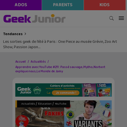
ADOS
PARENTS
KIDS
Tendances
Les sorties geek de l’été à Paris : One Piece au musée Grévin, Zoo Art
Show, Passion Japon…
Accueil
Actualités
Apprendre avec YouTube #211 : Passé sauvage, Mytho, Norbert
explique nous, Le Monde de Jamy
/
/
Actualités
Éducation
YouTube