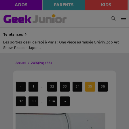
ADOS
PARENTS
KIDS
Tendances
Les sorties geek de l’été à Paris : One Piece au musée Grévin, Zoo Art
Show, Passion Japon…
Accueil
2015
(Page 35)
...
«
1
32
33
34
35
36
...
37
38
104
»