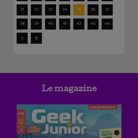
31
32
33
34
35
36
37
38
39
40
41
42
43
44
Le magazine