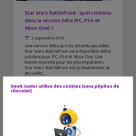
Star Wars Battlefront : quel contenu
dans la version bêta (PC, PS4 et
Xbox One) ?
2 septembre 2015
Une version Bêta du très attendu jeu vidéo
Star Wars Battlefront sera disponible début
octobre pour PC, PS4 et Xbox One. Une
bonne nouvelle pour les plus impatients.
Star Wars Battlefront est probablement le
jeu vidéo
Geek Junior utilise des cookies (sans pépites de
chocolat)