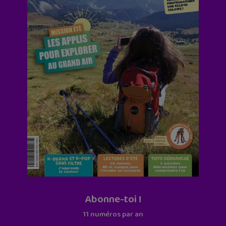
Abonne-toi !
11 numéros par an