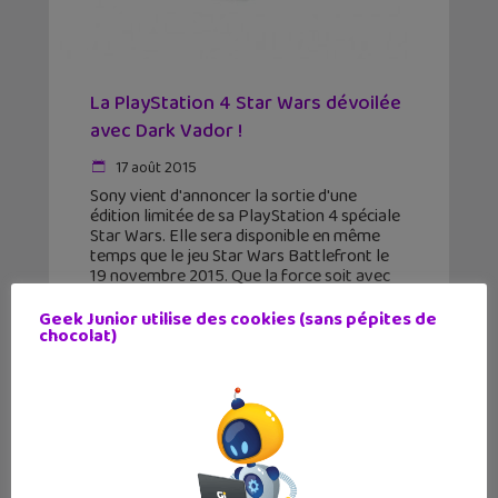
La PlayStation 4 Star Wars dévoilée
avec Dark Vador !
17 août 2015
Sony vient d'annoncer la sortie d'une
édition limitée de sa PlayStation 4 spéciale
Star Wars. Elle sera disponible en même
temps que le jeu Star Wars Battlefront le
19 novembre 2015. Que la force soit avec
la
Geek Junior utilise des cookies (sans pépites de
chocolat)