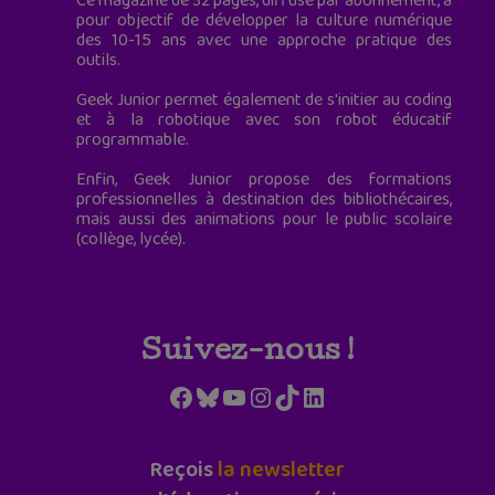
Ce magazine de 32 pages, diffusé par abonnement, a
pour objectif de développer la culture numérique
des 10-15 ans avec une approche pratique des
outils.
Geek Junior permet également de s'initier au coding
et à la robotique avec son robot éducatif
programmable.
Enfin, Geek Junior propose des formations
professionnelles à destination des bibliothécaires,
mais aussi des animations pour le public scolaire
(collège, lycée).
Suivez-nous !
Facebook
Bluesky
YouTube
Instagram
TikTok
LinkedIn
Reçois
la newsletter