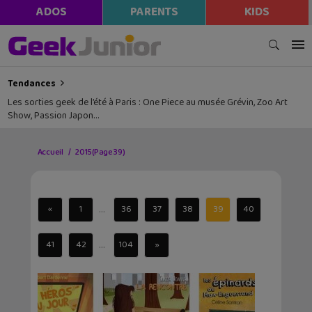
ADOS
PARENTS
KIDS
Tendances
Les sorties geek de l’été à Paris : One Piece au musée Grévin, Zoo Art
Show, Passion Japon…
Accueil
2015
(Page 39)
...
«
1
36
37
38
39
40
...
41
42
104
»