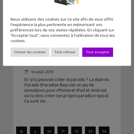
Nous utilisons des cookies sur ce site afin de vous offrir
l'expérience la plus pertinente en mémorisant vos
préférences lors de vos visites répétées. En cliquant sur
"Accepter tout", vous consentez à l'utilisation de tous les
cookies.
La Baie du Paradis : le jeu de
Choisir les cookies
Tout refuser
Tout accepter
simulation paradisiaque par les
créateurs de Candy Crush
14 août 2015
Et si tu pouvais créer le paradis ? La Baie du
Paradis (Paradise Bay) est un jeu de
simulation, pour iPhone et iPad et Android,
où tu dois créer ton propre paradis tropical.
Ce sont les
30
31
32
33
34