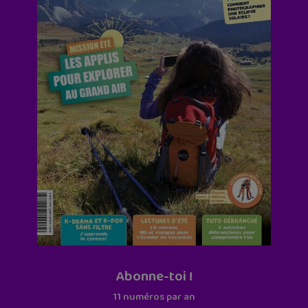
Abonne-toi !
11 numéros par an