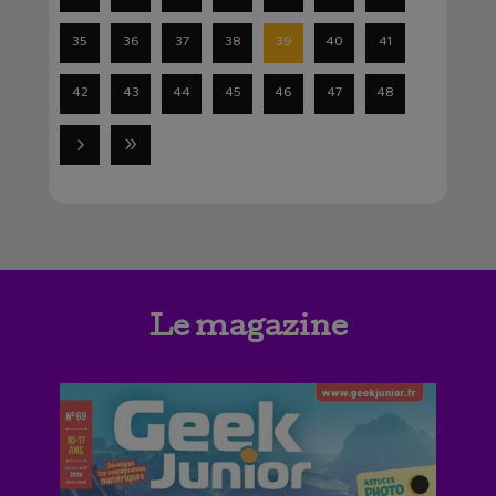
35
36
37
38
39
40
41
42
43
44
45
46
47
48
Le magazine