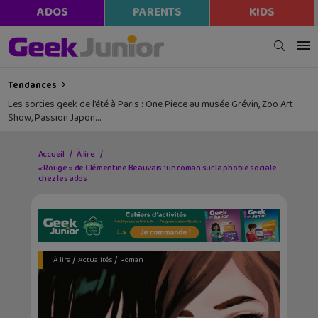
ADOS
PARENTS
KIDS
Tendances
Les sorties geek de l’été à Paris : One Piece au musée Grévin, Zoo Art
Show, Passion Japon…
Accueil
À lire
« Rouge » de Clémentine Beauvais : un roman sur la phobie sociale
chez les ados
/
/
À lire
Actualités
Roman