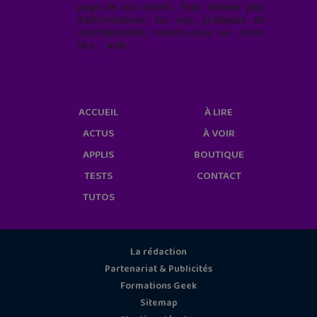
page de nos emails. Pour obtenir plus
d'informations sur nos pratiques de
confidentialité, rendez-vous sur notre
site web
geekjunior.fr/informations-
cookies/
ACCUEIL
À LIRE
ACTUS
À VOIR
APPLIS
BOUTIQUE
TESTS
CONTACT
TUTOS
La rédaction
Partenariat & Publicités
Formations Geek
Sitemap