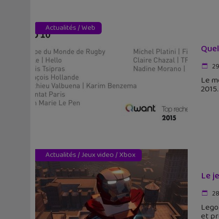
Actualités
/
Web
Quel
29
Le m
2015.
Actualités
/
Jeux video
/
Xbox
Le j
28
Lego 
et pr