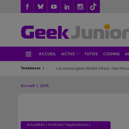
ACCUEIL
TUTOS
CODING
ACTUS
A
Tendances
Les sorties geek de l’été à Paris : One Pie
Accueil
2015
Actualités
/
Android
/
Applications
/