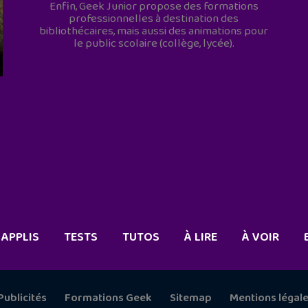
Enfin, Geek Junior propose des formations
professionnelles à destination des
bibliothécaires, mais aussi des animations pour
le public scolaire (collège, lycée).
APPLIS
TESTS
TUTOS
À LIRE
À VOIR
Publicités
Formations Geek
Sitemap
Mentions légal