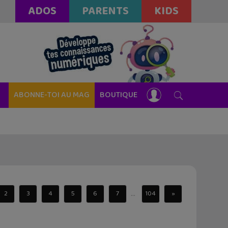
ADOS
PARENTS
KIDS
ABONNE-TOI AU MAG
BOUTIQUE
...
2
3
4
5
6
7
104
»