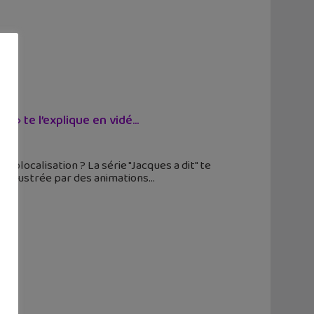
» te l’explique en vidé...
olocalisation ? La série "Jacques a dit" te
. Illustrée par des animations