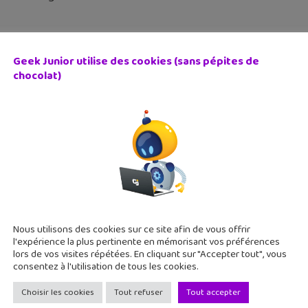
Geek Junior utilise des cookies (sans pépites de
chocolat)
ent fonctionne ton smartphone ? La série « Jacques a dit 
 décembre 2015
artphone, comment ça marche ? C'est quoi un code PIN ? Et la gé
lique dans des vidéos hilarantes et instructives en même temps
Nous utilisons des cookies sur ce site afin de vous offrir
l'expérience la plus pertinente en mémorisant vos préférences
lors de vos visites répétées. En cliquant sur "Accepter tout", vous
consentez à l'utilisation de tous les cookies.
Choisir les cookies
Tout refuser
Tout accepter
e comprends rien à Star Wars ? Cette vidéo peut t’aider