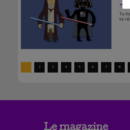
26
Tu n'
te ré
1
2
3
4
5
6
7
8
Le magazine