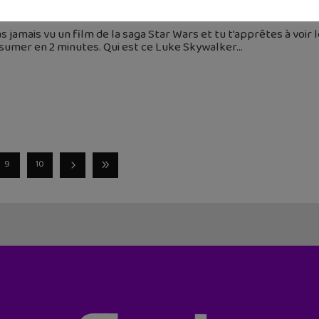
 décembre 2015
as jamais vu un film de la saga Star Wars et tu t’apprêtes à voir 
sumer en 2 minutes. Qui est ce Luke Skywalker
9
10