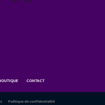
site web
geekjunior.fr/informations-
cookies/
BOUTIQUE
CONTACT
es
Politique de confidentialité