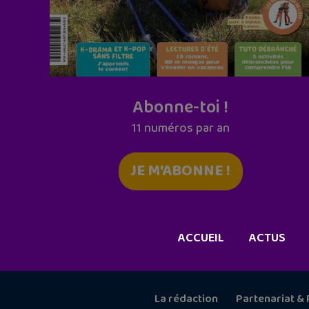
Abonne-toi !
11 numéros par an
JE M'ABONNE !
ACCUEIL
ACTUS
La rédaction
Partenariat & 