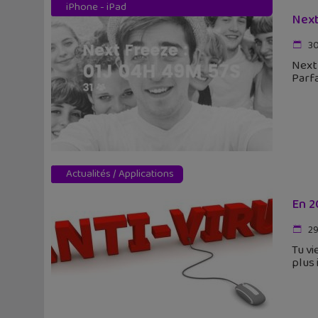
iPhone - iPad
Next
30
Next
Parfa
Actualités
/
Applications
En 2
29
Tu vi
plus 