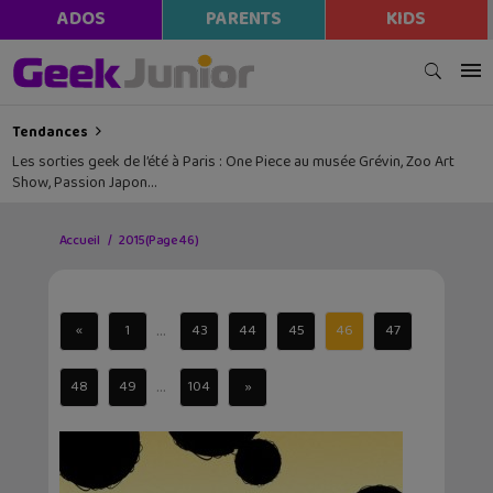
ADOS
PARENTS
KIDS
Tendances
Les sorties geek de l’été à Paris : One Piece au musée Grévin, Zoo Art
Show, Passion Japon…
Accueil
2015
(Page 46)
...
«
1
43
44
45
46
47
...
48
49
104
»