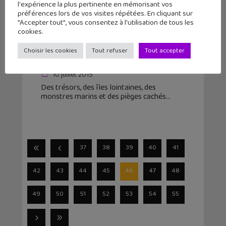
l'expérience la plus pertinente en mémorisant vos
préférences lors de vos visites répétées. En cliquant sur
"Accepter tout", vous consentez à l'utilisation de tous les
cookies.
Nono Islands : devient Indiana
Choisir les cookies
Tout refuser
Tout accepter
Jones dans ce jeu iPhone rigolo
10 juillet 2015
Des trésors, des îles lointaines, des
monstres marins et des pièges cachés
37
38
39
40
41
42
43
44
45
46
47
48
49
50
51
52
53
54
55