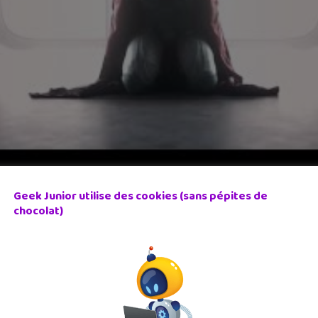
Geek Junior utilise des cookies (sans pépites de
chocolat)
wn
 jeu PC qui t’invite à animer des figurines dans des combats. U
,99€.