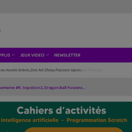
NEWSLETTER
PPLIS
JEUX VIDEO
ce au musée Grévin, Zoo Art Show, Passion Japon…
vent, un beau roman graphique avec la Bretagne en toile de fond
 semaine #5 : Injustice 2, Dragon Ball Fusions…