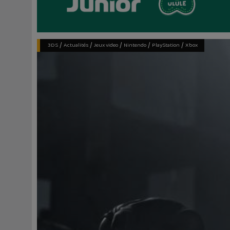
/
/
/
/
/
3DS
Actualités
Jeux video
Nintendo
PlayStation
Xbox