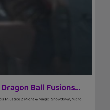
2, Dragon Ball Fusions…
ois Injustice 2, Might & Magic : Showdown, Micro