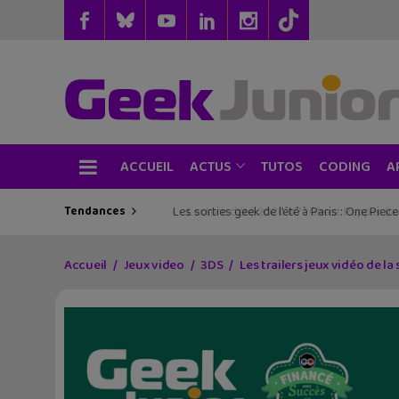
ACCUEIL
TUTOS
CODING
ACTUS
A
Tendances
Les sorties geek de l’été à Paris : One Pie
Lecture d’été 2026 #6 : Là où danse le 
Accueil
Jeux video
3DS
Les trailers jeux vidéo de la