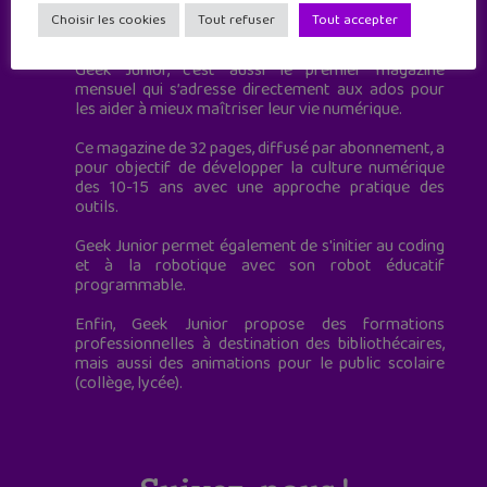
Geek Junior est le premier site de culture numérique
Choisir les cookies
Tout refuser
Tout accepter
à destination des adolescents.
Geek Junior, c’est aussi le premier magazine
mensuel qui s’adresse directement aux ados pour
les aider à mieux maîtriser leur vie numérique.
Ce magazine de 32 pages, diffusé par abonnement, a
pour objectif de développer la culture numérique
des 10-15 ans avec une approche pratique des
outils.
Geek Junior permet également de s'initier au coding
et à la robotique avec son robot éducatif
programmable.
Enfin, Geek Junior propose des formations
professionnelles à destination des bibliothécaires,
mais aussi des animations pour le public scolaire
(collège, lycée).