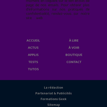
moment en cliquant sur le lien en bas de
page de nos emails. Pour obtenir plus
d'informations sur nos pratiques de
confidentialité, rendez-vous sur notre
site web
geekjunior.fr/informations-
cookies/
ACCUEIL
À LIRE
ACTUS
À VOIR
APPLIS
BOUTIQUE
TESTS
CONTACT
TUTOS
La rédaction
Partenariat & Publicités
Formations Geek
Sitemap