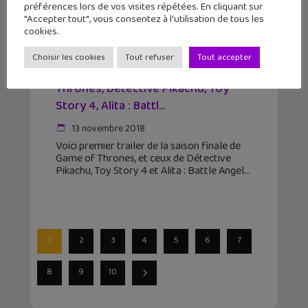
préférences lors de vos visites répétées. En cliquant sur
"Accepter tout", vous consentez à l'utilisation de tous les
cookies.
Choisir les cookies
Tout refuser
Tout accepter
4 trailers à ne pas rater : Game of
Thrones, Détective Pikachu, Toy
Story 4, Alita : Battl...
13 novembre 2018
Voici premier trailer de la saison finale de
Game of Thrones, et ceux de Détective
Pikachu, Toy Story 4 et Alita : Battle Angel
1
2
3
4
5
6
7
8
9
10