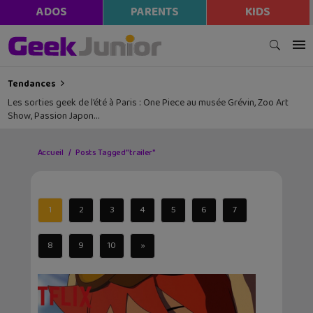
ADOS
PARENTS
KIDS
Tendances
Les sorties geek de l’été à Paris : One Piece au musée Grévin, Zoo Art
Show, Passion Japon…
Accueil
Posts Tagged "trailer"
1
2
3
4
5
6
7
8
9
10
»