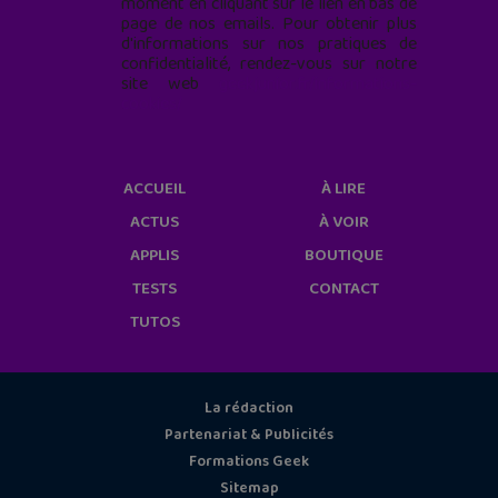
moment en cliquant sur le lien en bas de
page de nos emails. Pour obtenir plus
d'informations sur nos pratiques de
confidentialité, rendez-vous sur notre
site web
geekjunior.fr/informations-
cookies/
ACCUEIL
À LIRE
ACTUS
À VOIR
APPLIS
BOUTIQUE
TESTS
CONTACT
TUTOS
La rédaction
Partenariat & Publicités
Formations Geek
Sitemap