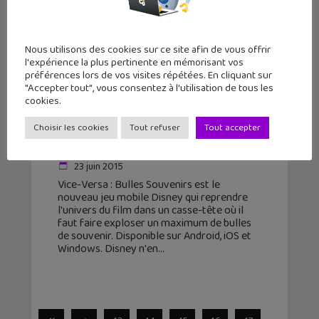
Nous utilisons des cookies sur ce site afin de vous offrir
l'expérience la plus pertinente en mémorisant vos
préférences lors de vos visites répétées. En cliquant sur
"Accepter tout", vous consentez à l'utilisation de tous les
cookies.
Vice-Versa Bulles Souvenirs : après
Choisir les cookies
Tout refuser
Tout accepter
le film Pixar, voici le jeu mobile
23 juin 2015
Vice-Versa : Bulles Souvenirs est le
nouveau jeu mobile Disney qui reprendre
l'univers du film dans un casse-tête où il
faut faire exploser un maximum de bulles
de souvenir. Disponible sur Android, iOS et
Windows. Disney n'en