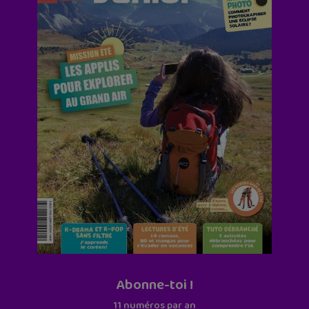
Abonne-toi !
11 numéros par an