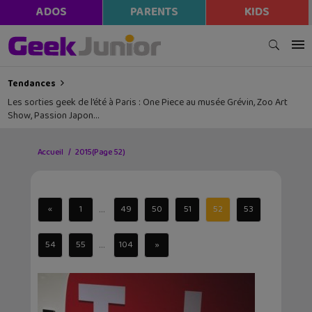
ADOS
PARENTS
KIDS
Tendances
Les sorties geek de l’été à Paris : One Piece au musée Grévin, Zoo Art
Show, Passion Japon…
Accueil
2015
(Page 52)
...
«
1
49
50
51
52
53
...
54
55
104
»