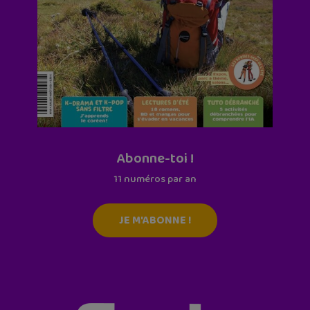
Abonne-toi !
11 numéros par an
JE M'ABONNE !