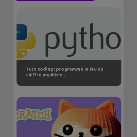
Tuto coding : programme le jeu du
chiffre mystère...