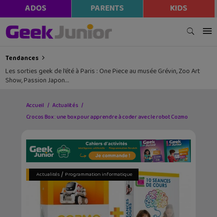
ADOS
PARENTS
KIDS
Tendances
Les sorties geek de l’été à Paris : One Piece au musée Grévin, Zoo Art
Show, Passion Japon…
Accueil
Actualités
Crocos Box : une box pour apprendre à coder avec le robot Cozmo
/
Actualités
Programmation informatique