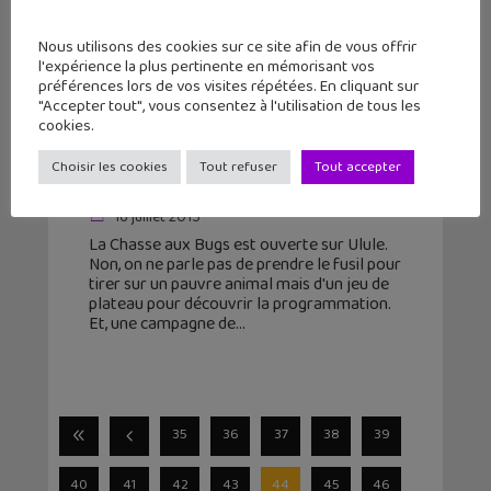
Nous utilisons des cookies sur ce site afin de vous offrir
l'expérience la plus pertinente en mémorisant vos
préférences lors de vos visites répétées. En cliquant sur
"Accepter tout", vous consentez à l'utilisation de tous les
La Chasse aux Bugs : le jeu pour
cookies.
découvrir la programmation sans
Choisir les cookies
Tout refuser
Tout accepter
écran !
16 juillet 2015
La Chasse aux Bugs est ouverte sur Ulule.
Non, on ne parle pas de prendre le fusil pour
tirer sur un pauvre animal mais d'un jeu de
plateau pour découvrir la programmation.
Et, une campagne de
35
36
37
38
39
40
41
42
43
44
45
46