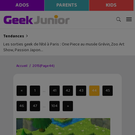
ADOS
PARENTS
KIDS
Tendances
Les sorties geek de l’été à Paris : One Piece au musée Grévin, Zoo Art
Show, Passion Japon…
Accueil
2015
(Page 44)
...
«
1
41
42
43
44
45
...
46
47
104
»