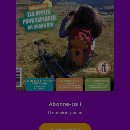
Abonne-toi !
11 numéros par an