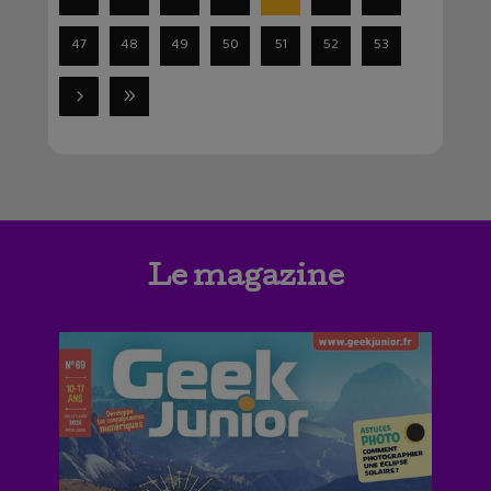
47
48
49
50
51
52
53
Le magazine