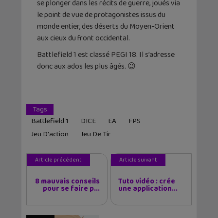
se plonger dans les récits de guerre, joués via
le point de vue de protagonistes issus du
monde entier, des déserts du Moyen-Orient
aux cieux du front occidental.
Battlefield 1 est classé PEGI 18. Il s’adresse
donc aux ados les plus âgés. 😉
Tags
Battlefield 1
DICE
EA
FPS
Jeu D'action
Jeu De Tir
Article précédent
Article suivant
8 mauvais conseils
Tuto vidéo : crée
pour se faire p...
une application...