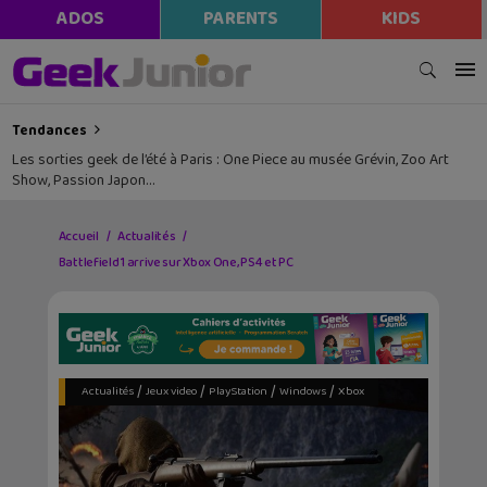
ADOS
PARENTS
KIDS
Tendances
Les sorties geek de l’été à Paris : One Piece au musée Grévin, Zoo Art
Show, Passion Japon…
Accueil
Actualités
Battlefield 1 arrive sur Xbox One, PS4 et PC
/
/
/
/
Actualités
Jeux video
PlayStation
Windows
Xbox