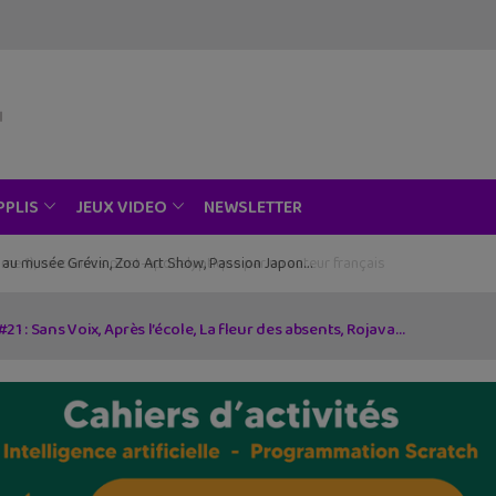
NEWSLETTER
PPLIS
JEUX VIDEO
ce au musée Grévin, Zoo Art Show, Passion Japon…
21 : Sans Voix, Après l’école, La fleur des absents, Rojava…