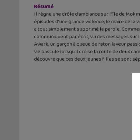
Résumé
Il règne une drôle d’ambiance sur l’île de Mokm
épisodes d’une grande violence, le maire de la 
a tout simplement supprimé la parole. Comment 
communiquent par écrit, via des messages sur l
Awarè, un garçon à queue de raton laveur passion
vie bascule lorsqu’il croise la route de deux cama
découvre que ces deux jeunes filles se sont sépa