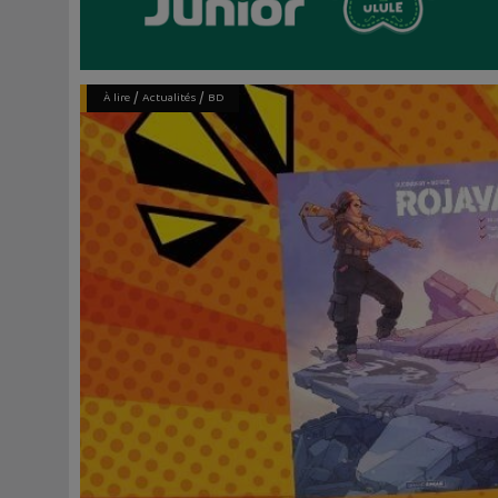
/
/
À lire
Actualités
BD