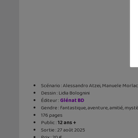
Scénario : Alessandro Atzei, Manuele Morla
Dessin : Lidia Bolognini
Éditeur ‏:
Glénat BD
Gendre : fantastique, aventure, amitié, myst
176 pages
Public :
12 ans +
Sortie : 27 août 2025
Prix : 20 €