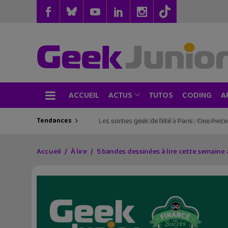
ACCUEIL
TUTOS
CODING
ACTUS
A
Tendances
Les sorties geek de l’été à Paris : One Pie
Accueil
À lire
5 bandes dessinées à lire cette semaine #