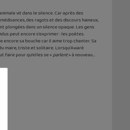
nimale vit dans le silence. Car après des
 médisances, des ragots et des discours haineux,
ont plongées dans un silence opaque. Les gens
idus peut encore s’exprimer : les poètes.
de encore sa bouche car il aime trop chanter. Sa
 du maire, triste et solitaire. Lorsqu’Awarè
ut faire pour qu’elles se «
parlent
» à nouveau…