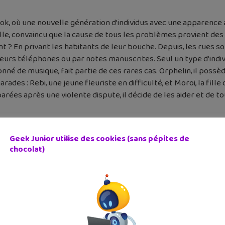
ok, où une nouvelle génération d’individus avec une apparence a
ville, convaincu que la cause de tous les problèmes provient des
? En privant les habitants de leur bouche. Depuis, les rues s
eurs téléphones ou par notes manuscrites. Seul un type d’indiv
né de musique, fait partie de ces rares cas. Orphelin, il possè
rades : Rebi, une jeune fleuriste en difficulté, et Moroi, la fille
rées après une violente dispute, il décide de les aider et de to
Geek Junior utilise des cookies (sans pépites de
chocolat)