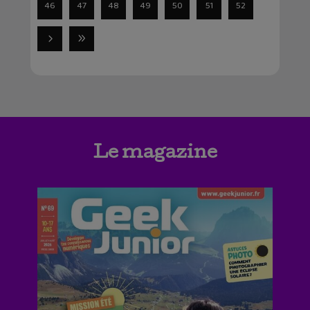
46
47
48
49
50
51
52
Le magazine