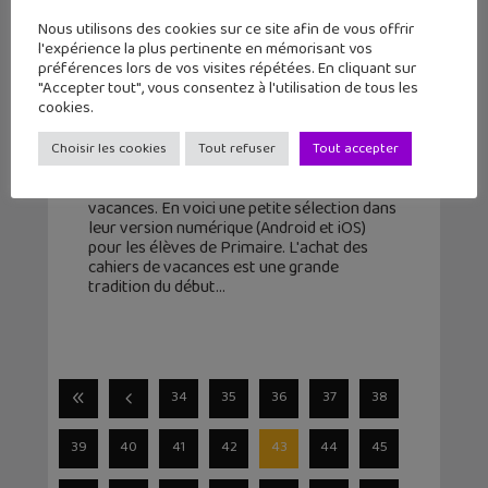
Nous utilisons des cookies sur ce site afin de vous offrir
l'expérience la plus pertinente en mémorisant vos
préférences lors de vos visites répétées. En cliquant sur
"Accepter tout", vous consentez à l'utilisation de tous les
Quels cahiers de vacances (iPad /
cookies.
Android) pour préparer la rentrée ?
Choisir les cookies
Tout refuser
Tout accepter
21 juillet 2015
Avec l'été arrive les fameux cahiers de
vacances. En voici une petite sélection dans
leur version numérique (Android et iOS)
pour les élèves de Primaire. L'achat des
cahiers de vacances est une grande
tradition du début
34
35
36
37
38
39
40
41
42
43
44
45