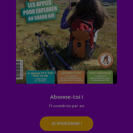
Abonne-toi !
11 numéros par an
JE M'ABONNE !