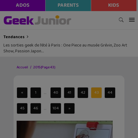
ADOS
PARENTS
KIDS
Tendances
Les sorties geek de l’été à Paris : One Piece au musée Grévin, Zoo Art
Show, Passion Japon…
Accueil
2015
(Page 43)
...
«
1
40
41
42
43
44
...
45
46
104
»