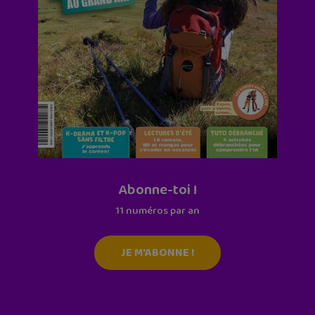
Abonne-toi !
11 numéros par an
JE M'ABONNE !