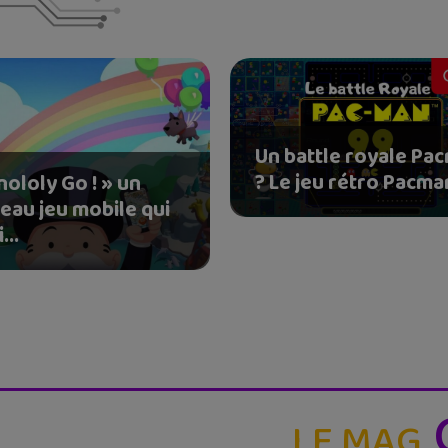
Un battle royale Pa
? Le jeu rétro Pacma
ololy Go ! » un
eau jeu mobile qui
...
LE MAG