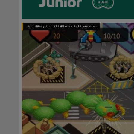
/
/
/
Actualités
Android
iPhone - iPad
Jeux video