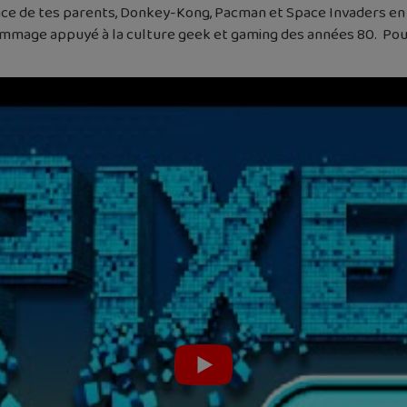
nce de tes parents, Donkey-Kong, Pacman et Space Invaders en t
hommage appuyé à la culture geek et gaming des années 80. Pour