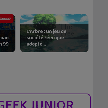
L’Arbre : un jeu de
cman
société féérique
n 99
adapté...
GEEK JUNIOR