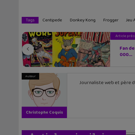
Tags
Centipede
Donkey Kong
Frogger
Jeu 
Article pré
Fan de
000...
Auteur
Journaliste web et père de
Christophe Coquis