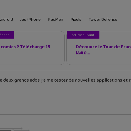
Android
Jeu IPhone
PacMan
Pixels
Tower Defense
cédent
Article suivant
 comics ? Télécharge 15
Découvre le Tour de Fra
l&#0...
 deux grands ados, j'aime tester de nouvelles applications et re