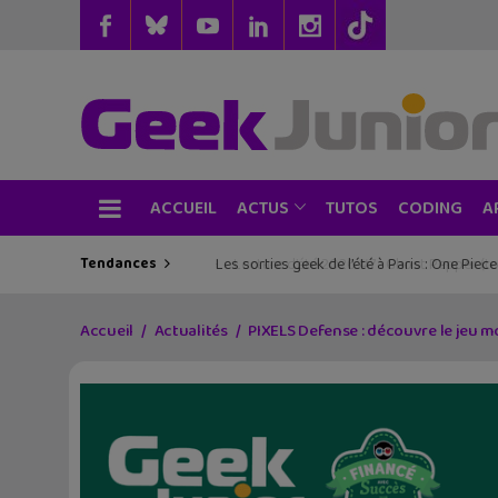
ACCUEIL
TUTOS
CODING
ACTUS
A
Tendances
Les sorties geek de l’été à Paris : One Pie
Accueil
Actualités
PIXELS Defense : découvre le jeu mob