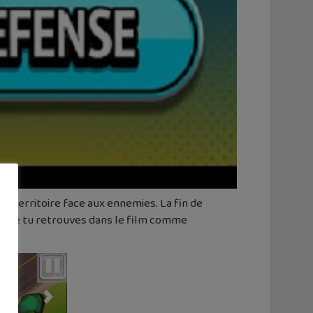
n territoire face aux ennemies. La fin de
o que tu retrouves dans le film comme