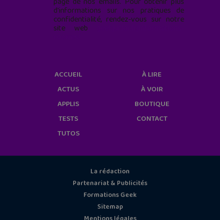
page de nos emails. Pour obtenir plus
d'informations sur nos pratiques de
confidentialité, rendez-vous sur notre
site web
geekjunior.fr/informations-
cookies/
ACCUEIL
À LIRE
ACTUS
À VOIR
APPLIS
BOUTIQUE
TESTS
CONTACT
TUTOS
La rédaction
Partenariat & Publicités
Formations Geek
Sitemap
Mentions légales