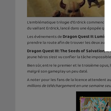
L’emblématique trilogie d’Erdrick commence a
du vaillant Erdrick, lancé dans une épopée qui l
Les événements de
Dragon Quest II: Luminar
prendre la route afin de trouver les deux autr
Dragon Quest III: The Seeds of Salvation
, l
jeune héros s’est vu confier la tâche impossibl
Bien sûr, entre le premier et le troisième opus,
malgré son gameplay un peu daté.
A noter pour les fans de la licence attendent a
millions de téléchargement en une semaine seulem