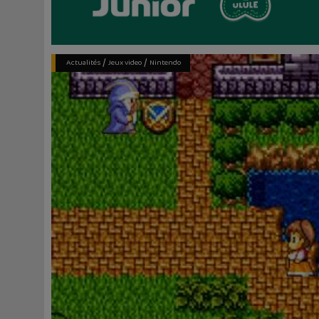
/
/
Actualités
Jeux video
Nintendo