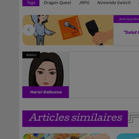
Tags
Dragon Quest
JRPG
Nintendo Switch
Article préc
"Salut l
Auteur
Mariel Balbuena
Vallejos
Articles similaires