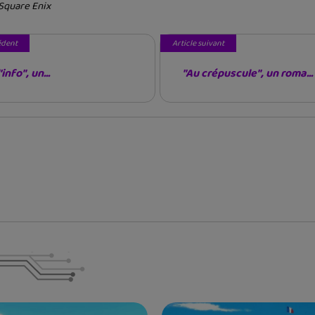
Square Enix
édent
Article suivant
'info", un...
"Au crépuscule", un roma...