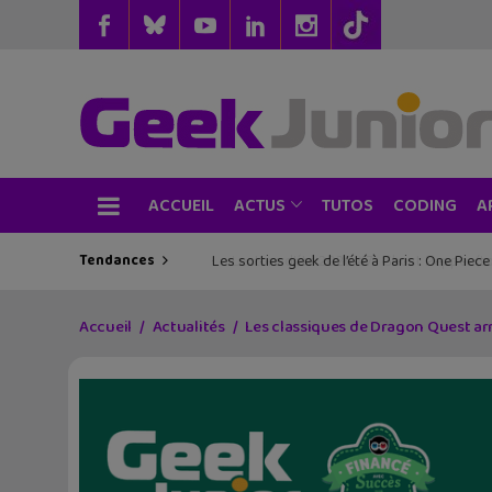
ACCUEIL
TUTOS
CODING
ACTUS
A
Tendances
Les sorties geek de l’été à Paris : One Pie
Accueil
Actualités
Les classiques de Dragon Quest ar