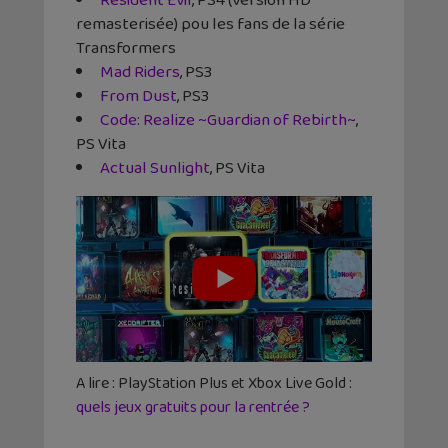
Resident Evil
, PS4 (version HD
remasterisée) pou les fans de la série
Transformers
Mad Riders
, PS3
From Dust
, PS3
Code: Realize ~Guardian of Rebirth~
,
PS Vita
Actual Sunlight
, PS Vita
A lire : PlayStation Plus et Xbox Live Gold :
quels jeux gratuits pour la rentrée ?