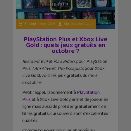
30 septembre 2016
Christophe Coquis
PlayStation Plus et Xbox Live
Gold : quels jeux gratuits en
octobre ?
Resident Evil
et
Mad Riders
pour PlaySation
Plus,
I Am Alive
et
The Escapists
pour Xbox
Live Gold, voici les jeux gratuits du mois
d’octobre !
Petit rappel, l’abonnement à
PlayStation
Plus
et à Xbox Live Gold permet de joueur en
ligne mais aussi de profiter gratuitement de
titres gratuits, qui souvent sont d’excellentes
qualités.
Comme toujours, pour les abonnés au