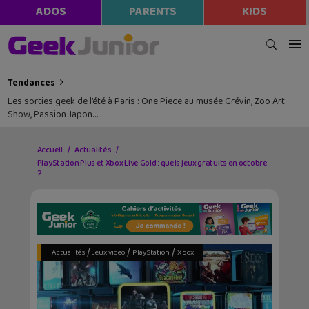
ADOS
PARENTS
KIDS
Tendances
Les sorties geek de l’été à Paris : One Piece au musée Grévin, Zoo Art
Show, Passion Japon…
Accueil
Actualités
PlayStation Plus et Xbox Live Gold : quels jeux gratuits en octobre
?
/
/
/
Actualités
Jeux video
PlayStation
Xbox