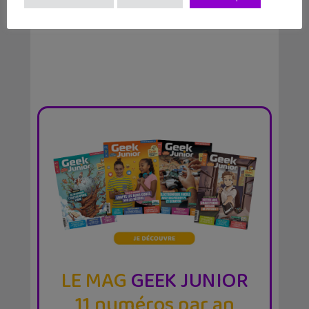
LE MAG
GEEK JUNIOR
11 numéros par an