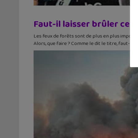
Faut-il laisser brûler ces 
Les feux de forêts sont de plus en plus importan
Alors, que faire ? Comme le dit le titre, faut-il l