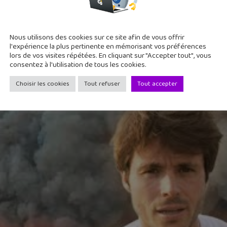
forêts ? – Dirty Biology
Nous utilisons des cookies sur ce site afin de vous offrir
l'expérience la plus pertinente en mémorisant vos préférences
lors de vos visites répétées. En cliquant sur "Accepter tout", vous
tes et nombreux. Leo est parti en Australie, à Balmoral, où la v
consentez à l'utilisation de tous les cookies.
aisser brûler ces forêts ?
Choisir les cookies
Tout refuser
Tout accepter