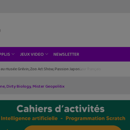
NEWSLETTER
PPLIS
JEUX VIDEO
, un beau roman graphique avec la Bretagne en toile de fond
e, Dirty Biology, Mister Geopolitix