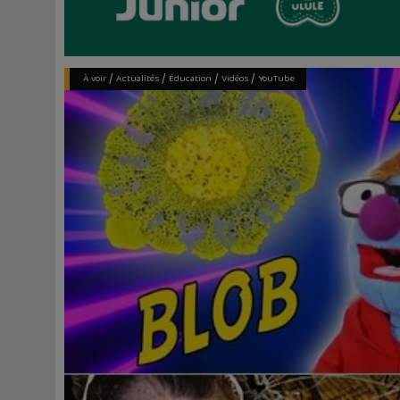
/
/
/
/
À voir
Actualités
Éducation
Vidéos
YouTube