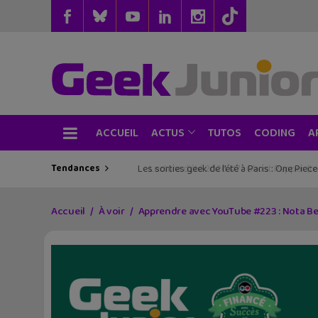
ACCUEIL
TUTOS
CODING
ACTUS
A
Tendances
Lecture d’été 2026 #6 : Là où danse le vent
Accueil
À voir
Apprendre avec YouTube #223 : Nota Ben