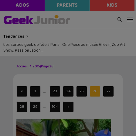
ADOS
PARENTS
KIDS
Tendances
Les sorties geek de l’été à Paris : One Piece au musée Grévin, Zoo Art
Show, Passion Japon…
Accueil
2015
(Page 26)
...
«
1
23
24
25
26
27
...
28
29
104
»