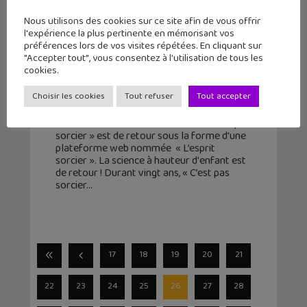
Nous utilisons des cookies sur ce site afin de vous offrir
l'expérience la plus pertinente en mémorisant vos
préférences lors de vos visites répétées. En cliquant sur
"Accepter tout", vous consentez à l'utilisation de tous les
L’esprit de « C’est pas sorcier »
cookies.
renaît sur le web !
Choisir les cookies
Tout refuser
Tout accepter
8 octobre 2015
L'émissions culte de la télévision « C’est pas
sorcier » est de retour sous la forme d'une
plateforme web nommée « L’esprit
sorcier ». La science à hauteur d'enfant est
de retour ! Durant vingt ans, « C’est pas
sorcier
17
18
19
20
21
22
23
24
25
26
27
28