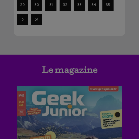
29
30
31
32
33
34
35
Le magazine