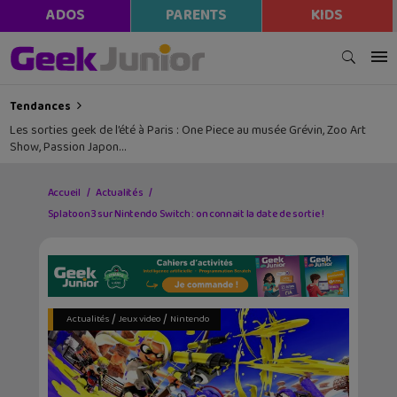
ADOS
PARENTS
KIDS
Tendances
Les sorties geek de l’été à Paris : One Piece au musée Grévin, Zoo Art
Show, Passion Japon…
Accueil
Actualités
Splatoon 3 sur Nintendo Switch : on connait la date de sortie !
/
/
Actualités
Jeux video
Nintendo