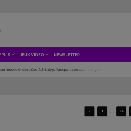
NEWSLETTER
PPLIS
JEUX VIDEO
ce au musée Grévin, Zoo Art Show, Passion Japon…
...
«
1
24