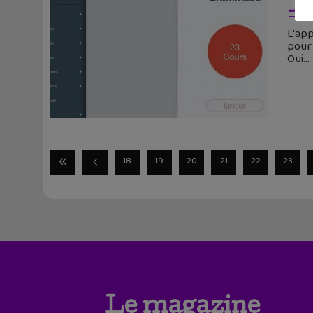
2 
L'app
pour 
Oui
18
19
20
21
22
23
Le magazine