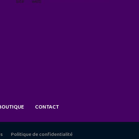
site web
geekjunior.fr/informations-
cookies/
BOUTIQUE
CONTACT
es
Politique de confidentialité