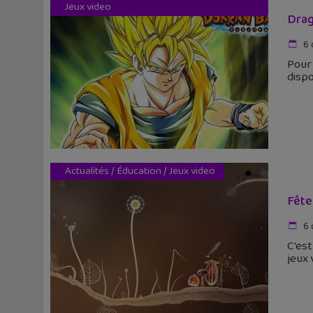
Jeux video
Drag
6 
Pour 
dispo
Actualités
/
Éducation
/
Jeux video
Fête
6 
C'est
jeux 