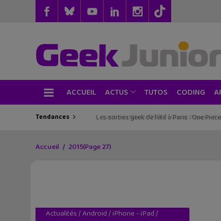
ACCUEIL
TUTOS
CODING
ACTUS
A
Tendances
Les sorties geek de l’été à Paris : One Pie
Accueil
2015
(Page 27)
Actualités
/
Android
/
iPhone - iPad
/