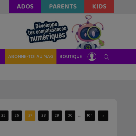
ADOS
PARENTS
KIDS
ABONNE-TOI AU MAG
BOUTIQUE
...
25
26
27
28
29
30
104
»