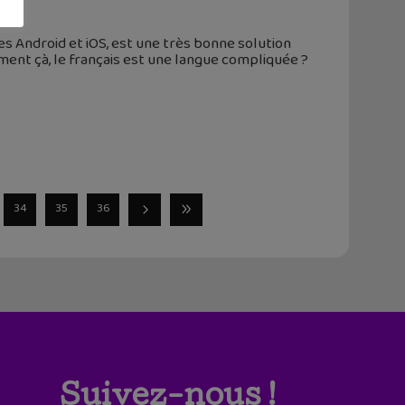
es Android et iOS, est une très bonne solution
ent çà, le français est une langue compliquée ?
34
35
36
Suivez-nous !