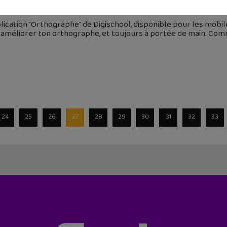
octobre 2015
lication "Orthographe" de Digischool, disponible pour les mobil
améliorer ton orthographe, et toujours à portée de main. Comm
24
25
26
27
28
29
30
31
32
33