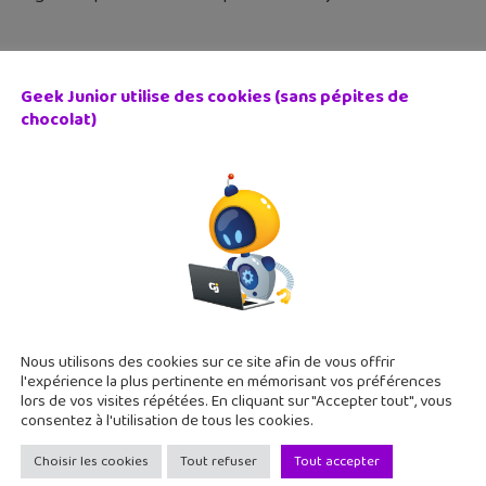
Geek Junior utilise des cookies (sans pépites de
chocolat)
 Dimensions : le « jouet vidéo » de Lego qui associe jeu 
octobre 2015
 le succès des Amiibo, Skylanders et de Disney Infinity, c'est a
ectées associées au jeu vidéo Lego Dimensions disponible sur 
onible depuis
Nous utilisons des cookies sur ce site afin de vous offrir
l'expérience la plus pertinente en mémorisant vos préférences
lors de vos visites répétées. En cliquant sur "Accepter tout", vous
consentez à l'utilisation de tous les cookies.
Choisir les cookies
Tout refuser
Tout accepter
iorer son orthographe, c’est simple comme une applicati