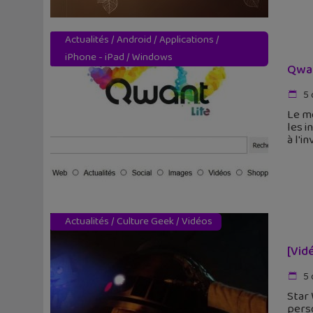
Actualités
/
Android
/
Applications
/
iPhone - iPad
/
Windows
Qwan
5 
Le m
les i
à l'i
Actualités
/
Culture Geek
/
Vidéos
[Vid
5 
Star
pers