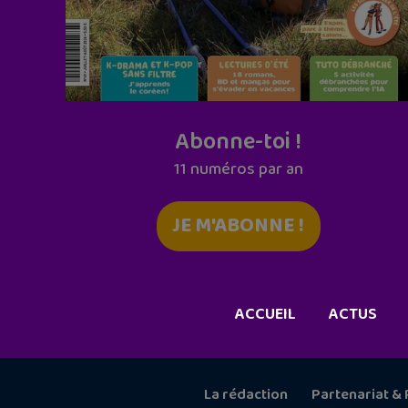
Abonne-toi !
11 numéros par an
JE M'ABONNE !
ACCUEIL
ACTUS
La rédaction
Partenariat & 