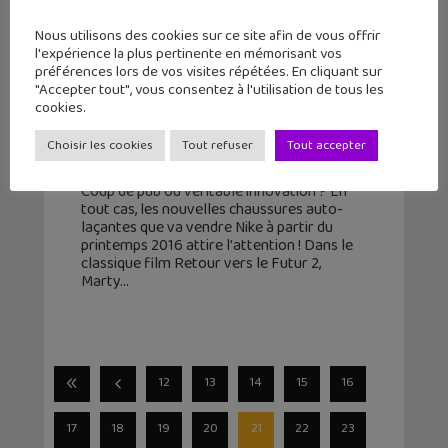
Nous utilisons des cookies sur ce site afin de vous offrir
l'expérience la plus pertinente en mémorisant vos
préférences lors de vos visites répétées. En cliquant sur
2015 Nike Mag : les chaussures
"Accepter tout", vous consentez à l'utilisation de tous les
auto-laçantes de Retour vers le
cookies.
Futur !
Choisir les cookies
Tout refuser
Tout accepter
26 octobre 2015
Coup de pub ou véritable innovation ? En
tout cas, les nouvelles chaussures auto-
laçantes que va vendre Nike à partir du
printemps 2016 attire l'attention ! Dans le
classique film Retour vers le Futur 2,
Marty
12
13
14
15
16
17
18
19
20
21
22
23