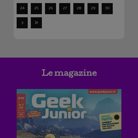
24
25
26
27
28
29
30
Le magazine