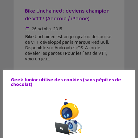
Bike Unchained : deviens champion
de VTT ! (Android / iPhone)
26 octobre 2015
Bike Unchained est un jeu gratuit de course
de VTT développé par la marque Red Bull.
Disponible sur Android et iOS. A toi de
dévaler les pentes ! Pour les fans de VTT,
voici un jeu
Geek Junior utilise des cookies (sans pépites de
chocolat)