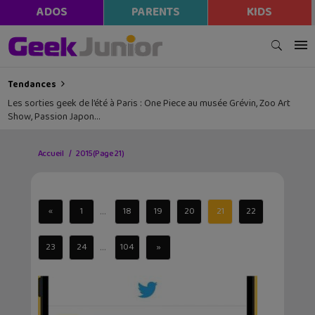
ADOS
PARENTS
KIDS
Tendances
Les sorties geek de l’été à Paris : One Piece au musée Grévin, Zoo Art
Show, Passion Japon…
Accueil
2015
(Page 21)
...
«
1
18
19
20
21
22
...
23
24
104
»