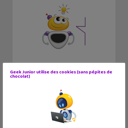
Victor Wembanyama sur la jaquette
Geek Junior utilise des cookies (sans pépites de
mondiale de NBA 2K27 !
chocolat)
✕
Lecture d’été 2026 #7 : Ghost Pepper
(tome 1), un comics post-apocalyptique
par un auteur français
Les sorties geek de l’été à Paris : One
Piece au musée Grévin, Zoo Art Show,