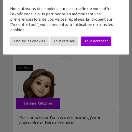
Passion Japon…
Nous utilisons des cookies sur ce site afin de vous offrir
l'expérience la plus pertinente en mémorisant vos
préférences lors de vos visites répétées. En cliquant sur
"Accepter tout", vous consentez à l'utilisation de tous les
cookies.
Article précédent
Article suivant
Choisir les cookies
Tout refuser
Tout accepter
Geek Junior vous
Sortie du n°30 de
souhaite ses meil...
Geek Junior : ma...
Auteur
Solène Kutzner
Passionnée par l'univers des animés, j'aime
apprendre et faire découvrir !