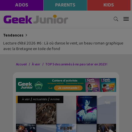
modal-check
ADOS
PARENTS
KIDS
Tendances
Lecture d’été 2026 #6 : Là où danse le vent, un beau roman graphique
avec la Bretagne en toile de fond
Accueil
À voir
TOP 5 des animés à ne pas rater en 2023 !
/
/
À voir
Actualités
Anime