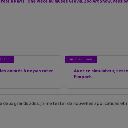
 l’été à Paris : One Piece au musée Grévin, Zoo Art Show, Passi
cédent
Article suivant
des animés à ne pas rater
Avec ce simulateur, test
l’impact...
 deux grands ados, j'aime tester de nouvelles applications et re