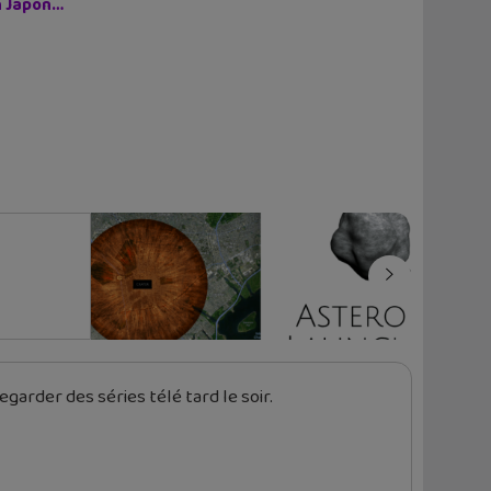
on Japon…
e
garder des séries télé tard le soir.