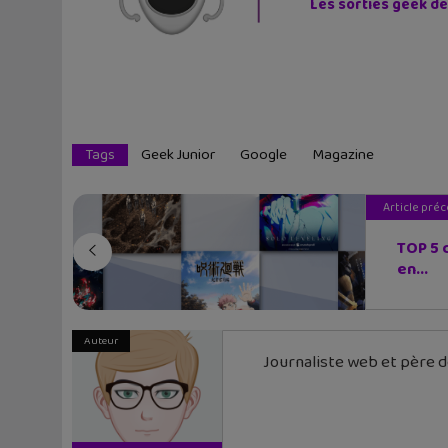
Les sorties geek de
Tags
Geek Junior
Google
Magazine
Article pré
TOP 5 
en...
Auteur
Journaliste web et père de