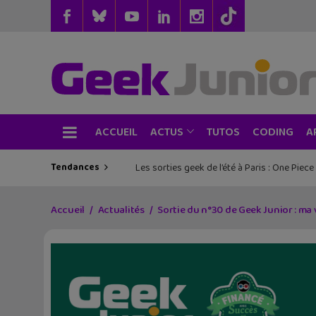
ACCUEIL
TUTOS
CODING
ACTUS
A
Tendances
Les sorties geek de l’été à Paris : One Pie
Accueil
Actualités
Sortie du n°30 de Geek Junior : m