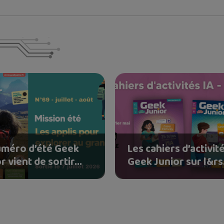
uméro d’été Geek
Les cahiers d’activit
r vient de sortir...
Geek Junior sur l&rs.