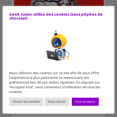
Geek Junior utilise des cookies (sans pépites de
chocolat)
Exposition Esprit critique,
détrompez-vous ! au Qu...
Nous utilisons des cookies sur ce site afin de vous offrir
l'expérience la plus pertinente en mémorisant vos
préférences lors de vos visites répétées. En cliquant sur
UMA, des expos virtuelles depuis la
"Accepter tout", vous consentez à l'utilisation de tous les
maison !
cookies.
Choisir les cookies
Tout refuser
Tout accepter