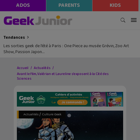
ADOS
PARENTS
KIDS
Tendances
Les sorties geek de l’été à Paris : One Piece au musée Grévin, Zoo Art
Show, Passion Japon…
Accueil
Actualités
Avant le film, Valérian et Laureline s’exposent à la Cité des
Sciences
/
Actualités
Culture Geek