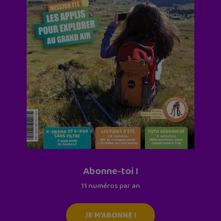
Abonne-toi !
11 numéros par an
JE M'ABONNE !