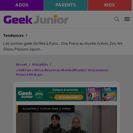
ADOS
PARENTS
KIDS
Tendances
Les sorties geek de l’été à Paris : One Piece au musée Grévin, Zoo Art
Show, Passion Japon…
Accueil
Actualités
« Valérian » de Luc Besson se dévoile (#trailer) : de la science-
fiction à l’état pur
/
/
Actualités
Culture Geek
Vidéos