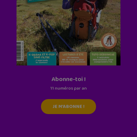
Abonne-toi !
11 numéros par an
JE M'ABONNE !