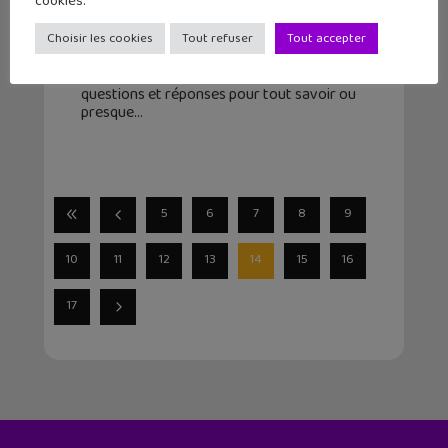
cookies.
10 octobre 2015
Choisir les cookies
Tout refuser
Tout accepter
Star Wars Battlefront est le jeu le plus
attendu de l'année. Jeu d'action et de tir,
il relance la franchise Battlefront. Voici 12
questions et réponses pour tout savoir ou
presque
5
6
7
8
9
10
11
12
13
14
15
16
17