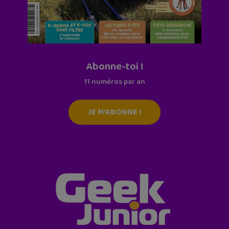
Abonne-toi !
11 numéros par an
JE M'ABONNE !