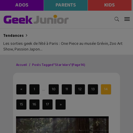
ADOS
PARENTS
KIDS
Tendances
Les sorties geek de l’été à Paris : One Piece au musée Grévin, Zoo Art
Show, Passion Japon…
Accueil
Posts Tagged "Star Wars"
(Page 14)
...
«
1
10
11
12
13
14
15
16
17
»