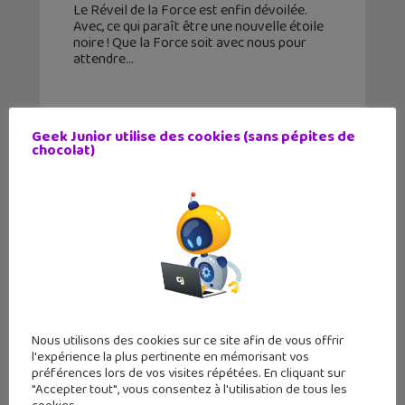
Le Réveil de la Force est enfin dévoilée.
Avec, ce qui paraît être une nouvelle étoile
noire ! Que la Force soit avec nous pour
attendre
Geek Junior utilise des cookies (sans pépites de
chocolat)
Nous utilisons des cookies sur ce site afin de vous offrir
l'expérience la plus pertinente en mémorisant vos
Star Wars Battlefront : tout savoir
préférences lors de vos visites répétées. En cliquant sur
en 12 questions / réponses (FAQ)
"Accepter tout", vous consentez à l'utilisation de tous les