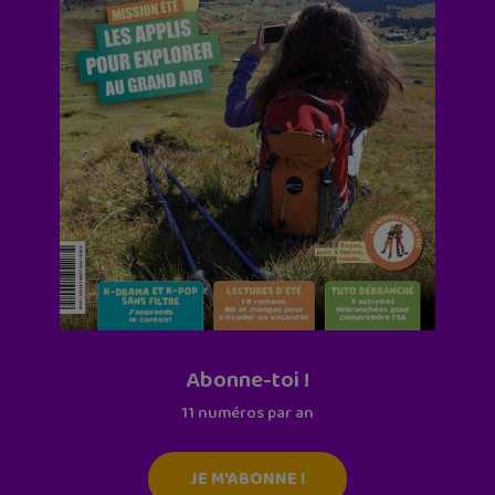
Abonne-toi !
11 numéros par an
JE M'ABONNE !