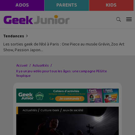
ADOS
PARENTS
KIDS
Tendances
Les sorties geek de l’été à Paris : One Piece au musée Grévin, Zoo Art
Show, Passion Japon…
Accueil
Actualités
Il y a un jeu vidéo pour tous les âges : une campagne PEGI te
l’explique
/
/
Actualités
Culture Geek
Jeux de société