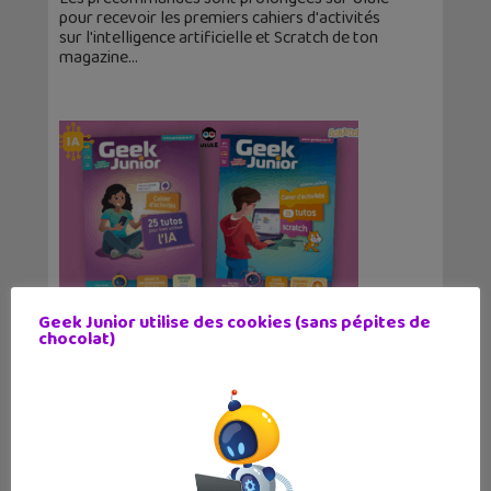
pour recevoir les premiers cahiers d'activités
sur l'intelligence artificielle et Scratch de ton
magazine
Geek Junior utilise des cookies (sans pépites de
Geek Junior lance ses cahiers d’activités
chocolat)
IA et Scratch sur Ulule
16 mars 2026
Le magazine Geek Junior lance ses premiers
cahiers d'activités sur l'intelligence artificielle et
Scratch. Les précommandes sont ouvertes sur
Ulule.