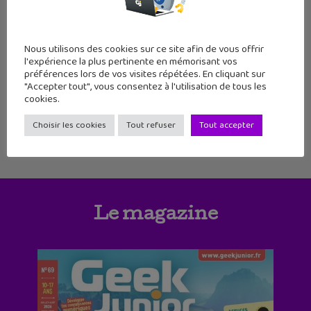
Nous utilisons des cookies sur ce site afin de vous offrir
l'expérience la plus pertinente en mémorisant vos
1
2
3
4
5
6
préférences lors de vos visites répétées. En cliquant sur
"Accepter tout", vous consentez à l'utilisation de tous les
cookies.
7
8
9
10
11
Choisir les cookies
Tout refuser
Tout accepter
Le magazine