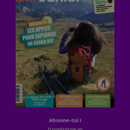
Abonne-toi !
11 numéros par an