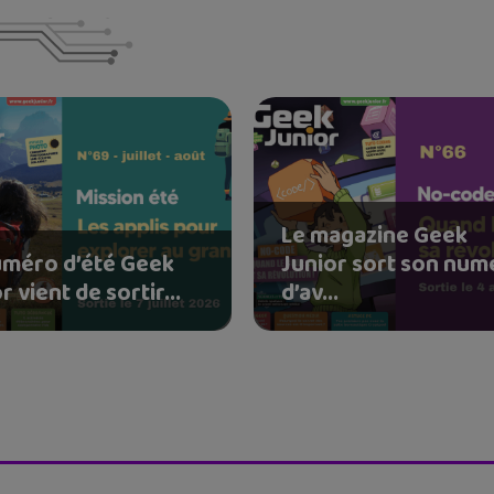
Le magazine Geek
uméro d’été Geek
Junior sort son num
r vient de sortir...
d’av...