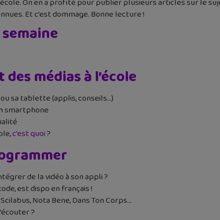
l’école. On en a profité pour publier plusieurs articles sur le s
connues. Et c’est dommage. Bonne lecture !
a semaine
t des médias à l’école
u sa tablette (applis, conseils…)
on smartphone
alité
ole,
c’est quoi
?
programmer
tégrer de la vidéo à son appli ?
code, est dispo en français !
c Scilabus, Nota Bene, Dans Ton Corps…
l’écouter ?