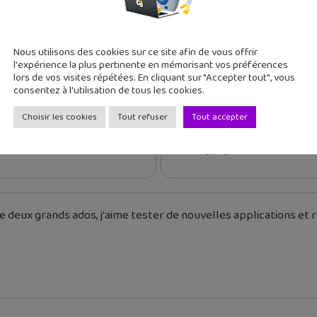
Nous utilisons des cookies sur ce site afin de vous offrir
l'expérience la plus pertinente en mémorisant vos préférences
lors de vos visites répétées. En cliquant sur "Accepter tout", vous
consentez à l'utilisation de tous les cookies.
cédent
Article suivant
Choisir les cookies
Tout refuser
Tout accepter
dre avec YouTube #22 :
Découvre les 69 nouveau
Emojis qu...
 deux grands ados, j'aime tester de nouvelles applications et re