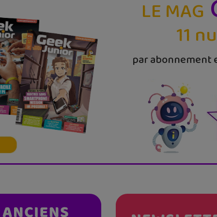
LE MAG
11 n
par abonnement e