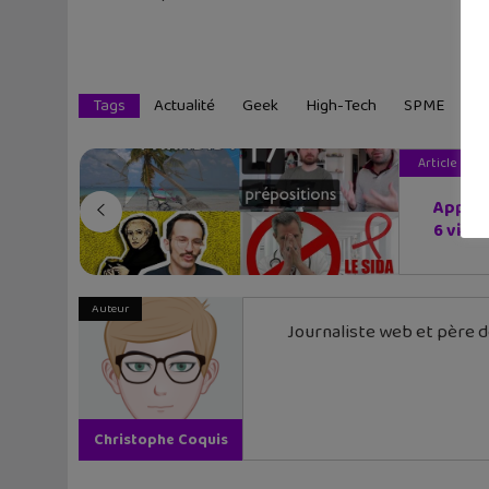
Tags
Actualité
Geek
High-Tech
SPME
Article pré
Appren
6 vid...
Auteur
Journaliste web et père de
Christophe Coquis