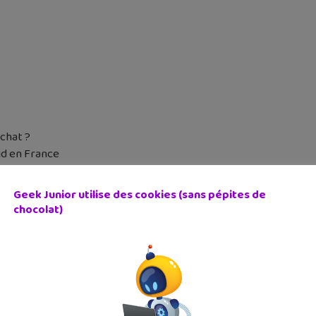
chat ?
d en France
Pad moins cher
Geek Junior utilise des cookies (sans pépites de
chocolat)
yforge, Kona, Troll and I, Snipperclips…
y, c’est maintenant possible
ne chasse !
Twitter.