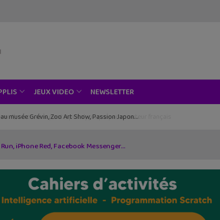
NEWSLETTER
PPLIS
JEUX VIDEO
ce au musée Grévin, Zoo Art Show, Passion Japon…
io Run, iPhone Red, Facebook Messenger…