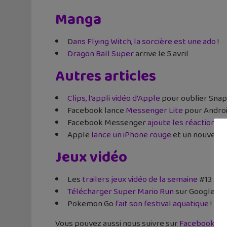
Manga
D
ans Flying Witch, la sorcière est une ado
!
Dragon Ball Super
arrive le 5 avril
Autres articles
Clips, l’appli vidéo d’Apple
pour oublier Snap
Facebook lance
Messenger Lite
pour Androi
Facebook Messenger
ajoute les réactions
Apple
lance un iPhone rouge
et un nouvel i
Jeux vidéo
Les
trailers jeux vidéo de la semaine
#13 : Sk
Télécharger Super Mario Run
sur Google Pla
Pokemon Go
fait son festival aquatique
! Bon
Vous pouvez aussi nous suivre sur
Facebook
et