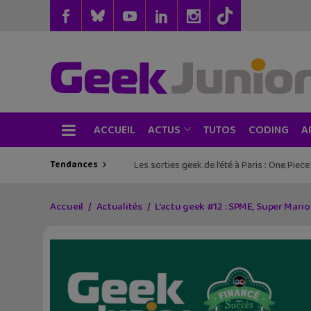
ACCUEIL
TUTOS
CODING
ACTUS
A
Tendances
Les sorties geek de l’été à Paris : One Pie
Accueil
Actualités
L’actu geek #12 : SPME, Super Mar