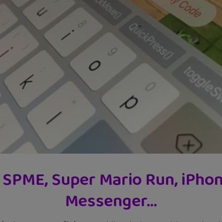
 : SPME, Super Mario Run, iPho
Messenger…