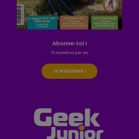
Abonne-toi !
11 numéros par an
JE M'ABONNE !