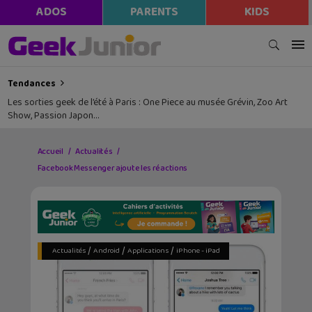
ADOS
PARENTS
KIDS
Tendances
Les sorties geek de l’été à Paris : One Piece au musée Grévin, Zoo Art
Show, Passion Japon…
Accueil
Actualités
Facebook Messenger ajoute les réactions
/
/
/
Actualités
Android
Applications
iPhone - iPad