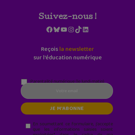
Suivez-nous !
Facebook
Bluesky
YouTube
Instagram
TikTok
LinkedIn
Reçois
la newsletter
sur l'éducation numérique
Parentalité numérique (le lundi matin)
En soumettant ce formulaire, j’accepte
que les informations saisies soient
exploitées* dans le cadre de ma