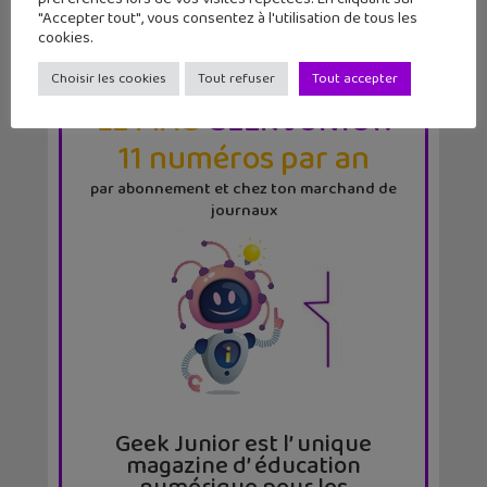
"Accepter tout", vous consentez à l'utilisation de tous les
cookies.
Choisir les cookies
Tout refuser
Tout accepter
LE MAG
GEEK JUNIOR
11 numéros par an
par abonnement et chez ton marchand de
journaux
Geek Junior est l’ unique
magazine d’ éducation