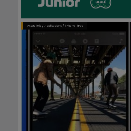
/
/
Actualités
Applications
iPhone - iPad