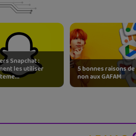
ers Snapchat :
ent les utiliser
5 bonnes raisons de 
teme...
non aux GAFAM