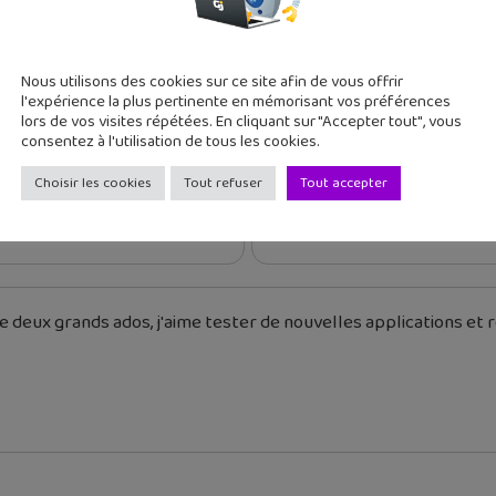
Nous utilisons des cookies sur ce site afin de vous offrir
l'expérience la plus pertinente en mémorisant vos préférences
lors de vos visites répétées. En cliquant sur "Accepter tout", vous
consentez à l'utilisation de tous les cookies.
cédent
Article suivant
Choisir les cookies
Tout refuser
Tout accepter
lance un iPhone rouge et
Paris Manga & Sci-fi Show 
 deux grands ados, j'aime tester de nouvelles applications et re