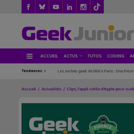
ACCUEIL
TUTOS
CODING
ACTUS
A
Tendances
Les sorties geek de l’été à Paris : One Pie
Accueil
Actualités
Clips, l’appli vidéo d’Apple pour ou