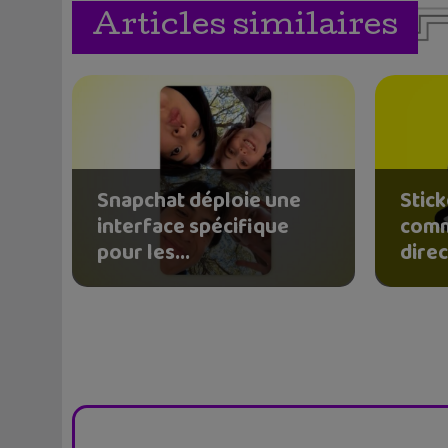
Articles similaires
Snapchat déploie une
Stick
interface spécifique
comm
pour les...
direc