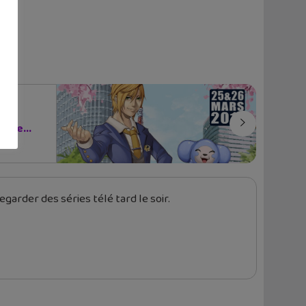
fête...
garder des séries télé tard le soir.