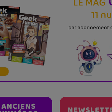
LE MAG
11 n
par abonnement e