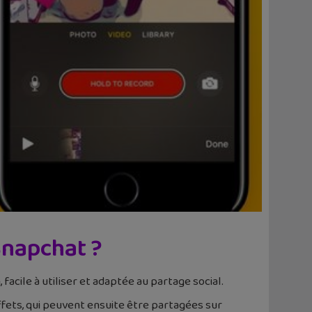
 Snapchat ?
facile à utiliser et adaptée au partage social.
ffets, qui peuvent ensuite être partagées sur