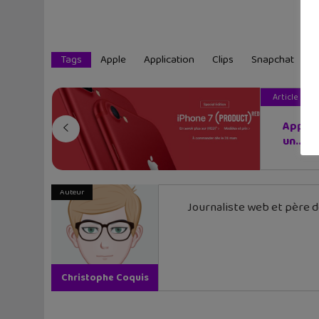
Tags
Apple
Application
Clips
Snapchat
Article pré
Apple 
un...
Auteur
Journaliste web et père de
Christophe Coquis