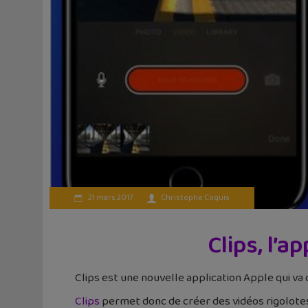
21 mars 2017
Christophe Coquis
Clips, l’a
Clips est une nouvelle application Apple qui va c
Clips
permet donc de créer des vidéos rigolotes,