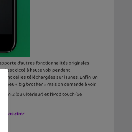
pporte d’autres fonctionnalités originales
ui est dicté à haute voix pendant
 dont celles téléchargées sur iTunes. Enfin, un
 un peu « big brother » mais on demande à voir.
ad mini 2 (ou ultérieur) et l’iPod touch (6e
 moins cher