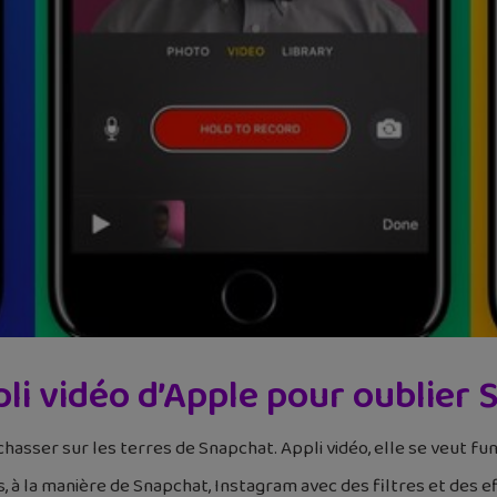
ppli vidéo d’Apple pour oublier
hasser sur les terres de Snapchat. Appli vidéo, elle se veut fun, 
 à la manière de Snapchat, Instagram avec des filtres et des e