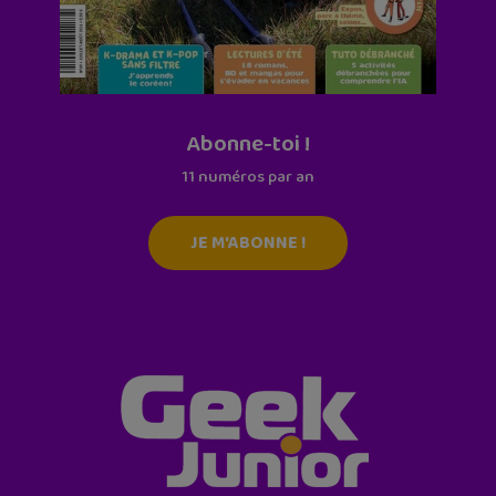
Abonne-toi !
11 numéros par an
JE M'ABONNE !