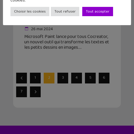
cookies.
Microsoft Paint lance Cocreator
Choisir les cookies
Tout refuser
Tout accepter
pour créer des images avec l’IA
26 mai 2024
Microsoft Paint lance pour tous Cocreator,
un nouvel outil qui transforme les textes et
les petits dessins en images.
1
2
3
4
5
6
7