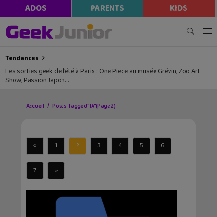
ADOS
PARENTS
KIDS
Tendances
Les sorties geek de l’été à Paris : One Piece au musée Grévin, Zoo Art
Show, Passion Japon…
Accueil
Posts Tagged "IA"
(Page 2)
«
1
2
3
4
5
6
7
»