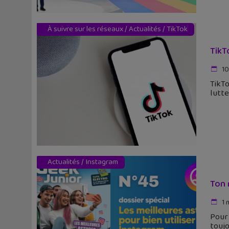
À suivre sur les réseaux
/
Actualités
/
TikTok
TikT
10
TikTo
lutte
Actualités
/
Instagram
Ton 
1 
Pour 
toujo