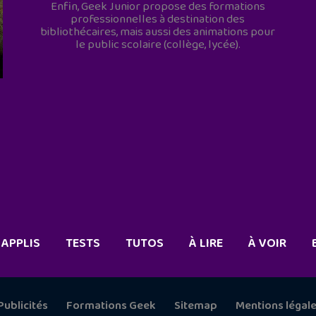
Enfin, Geek Junior propose des formations
professionnelles à destination des
bibliothécaires, mais aussi des animations pour
le public scolaire (collège, lycée).
APPLIS
TESTS
TUTOS
À LIRE
À VOIR
Publicités
Formations Geek
Sitemap
Mentions légal