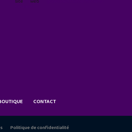
site web
geekjunior.fr/informations-
cookies/
BOUTIQUE
CONTACT
es
Politique de confidentialité