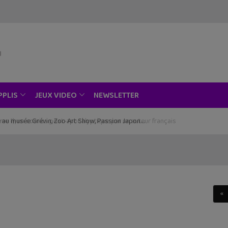
NEWSLETTER
PPLIS
JEUX VIDEO
ce au musée Grévin, Zoo Art Show, Passion Japon…
«