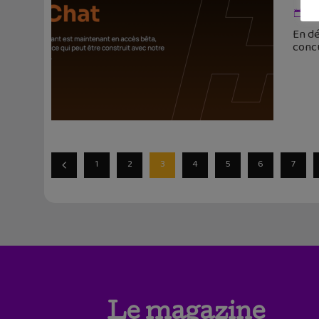
4 
En dé
conc
1
2
3
4
5
6
7
Le magazine