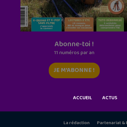
Abonne-toi !
11 numéros par an
JE M'ABONNE !
ACCUEIL
ACTUS
La rédaction
Partenariat & 