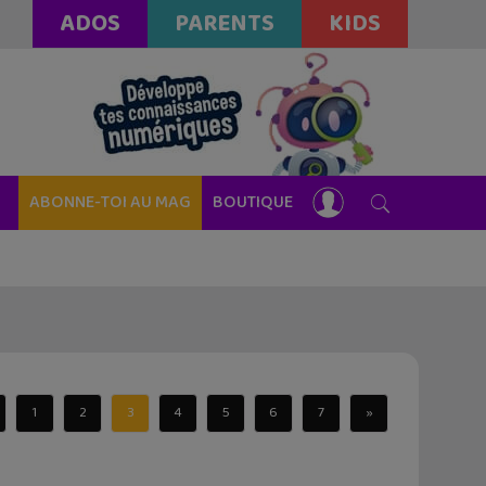
ADOS
PARENTS
KIDS
ABONNE-TOI AU MAG
BOUTIQUE
1
2
3
4
5
6
7
»