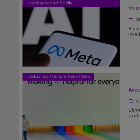
Intelligence artificielle
Meta
26
À par
intel
Actualités
/
Culture Geek
/
Web
Avec
15
L'éme
profo