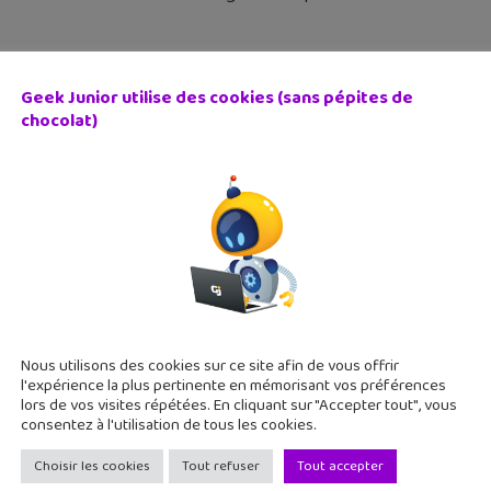
Geek Junior utilise des cookies (sans pépites de
chocolat)
version du Pictionary boostée à l’IA
 mars 2024
é comme un moyen de défier l’intelligence artificiel, Pictionary
ciété.
Nous utilisons des cookies sur ce site afin de vous offrir
l'expérience la plus pertinente en mémorisant vos préférences
lors de vos visites répétées. En cliquant sur "Accepter tout", vous
consentez à l'utilisation de tous les cookies.
Choisir les cookies
Tout refuser
Tout accepter
hat pointe son museau : l’IA française veut concurrence