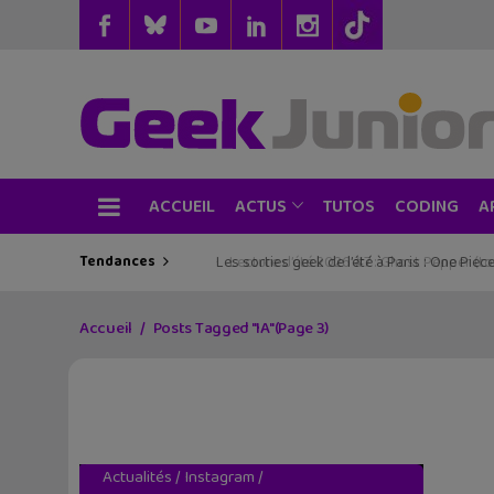
ACCUEIL
TUTOS
CODING
ACTUS
A
Tendances
Les sorties geek de l’été à Paris : One Pie
Accueil
Posts Tagged "IA"
(Page 3)
Actualités
/
Instagram
/