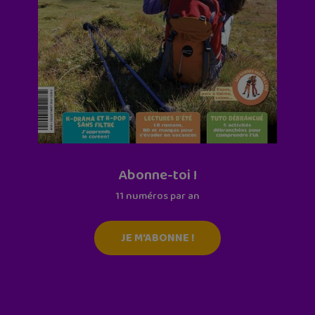
Abonne-toi !
11 numéros par an
JE M'ABONNE !