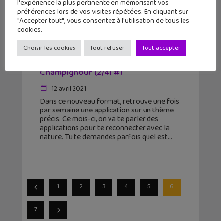
l'expérience la plus pertinente en mémorisant vos
préférences lors de vos visites répétées. En cliquant sur
"Accepter tout", vous consentez à l'utilisation de tous les
cookies.
Les applications du mois : te
Choisir les cookies
Tout refuser
Tout accepter
reconnecter avec la nature :
Champignouf (2/4) #1
12 avril 2021
Dans ce nouveau format, retrouve une fois
par semaine une application sur un thème
précis. Ce mois-ci, on va te parler des
applications pour te reconnecter avec la
nature. Tu te demandes parfois quel est
1
2
3
4
5
6
7