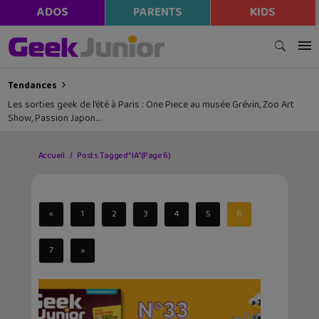
ADOS
PARENTS
KIDS
Tendances
Les sorties geek de l’été à Paris : One Piece au musée Grévin, Zoo Art
Show, Passion Japon…
Accueil
Posts Tagged "IA"
(Page 6)
«
1
2
3
4
5
6
7
»