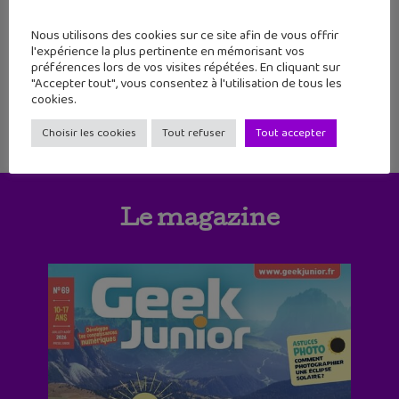
45
46
47
48
49
50
51
Nous utilisons des cookies sur ce site afin de vous offrir
l'expérience la plus pertinente en mémorisant vos
préférences lors de vos visites répétées. En cliquant sur
52
"Accepter tout", vous consentez à l'utilisation de tous les
cookies.
Choisir les cookies
Tout refuser
Tout accepter
Le magazine