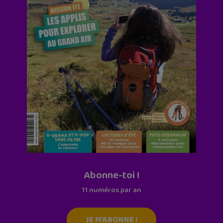
Abonne-toi !
11 numéros par an
JE M'ABONNE !