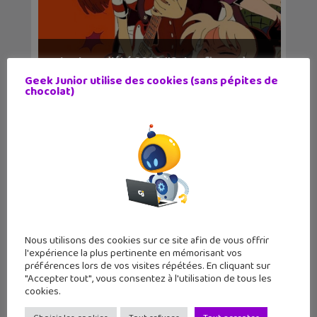
Lecture d’été 2026 #3 : Les fleurs des
funérailles...
Geek Junior utilise des cookies (sans pépites de
chocolat)
Nous utilisons des cookies sur ce site afin de vous offrir
l'expérience la plus pertinente en mémorisant vos
préférences lors de vos visites répétées. En cliquant sur
À fleur de moi (tome 1), une BD pour
"Accepter tout", vous consentez à l'utilisation de tous les
faire face à...
cookies.