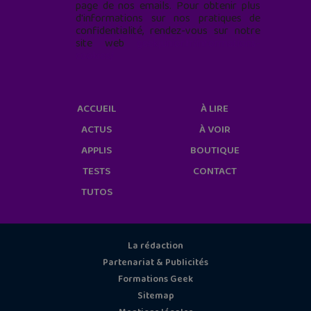
page de nos emails. Pour obtenir plus
d'informations sur nos pratiques de
confidentialité, rendez-vous sur notre
site web
geekjunior.fr/informations-
cookies/
ACCUEIL
À LIRE
ACTUS
À VOIR
APPLIS
BOUTIQUE
TESTS
CONTACT
TUTOS
La rédaction
Partenariat & Publicités
Formations Geek
Sitemap