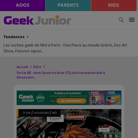
ADOS
PARENTS
KIDS
Tendances
Les sorties geek de l’été à Paris : One Piece au musée Grévin, Zoo Art
Show, Passion Japon…
Accueil
À lire
Sortie BD : dans Sourire d’acier (T1), la fin du monde vire à
l’obsession…
/
/
À lire
Actualités
BD