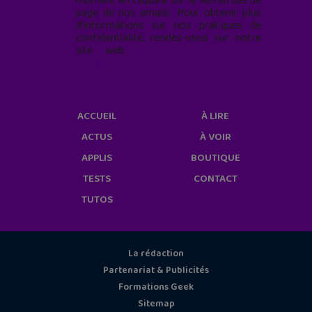
moment en cliquant sur le lien en bas de
page de nos emails. Pour obtenir plus
d'informations sur nos pratiques de
confidentialité, rendez-vous sur notre
site web
geekjunior.fr/informations-
cookies/
ACCUEIL
À LIRE
ACTUS
À VOIR
APPLIS
BOUTIQUE
TESTS
CONTACT
TUTOS
La rédaction
Partenariat & Publicités
Formations Geek
Sitemap