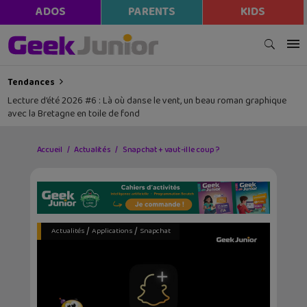
modal-check
ADOS
PARENTS
KIDS
Tendances
Lecture d’été 2026 #6 : Là où danse le vent, un beau roman graphique
avec la Bretagne en toile de fond
Accueil
Actualités
Snapchat + vaut-il le coup ?
/
/
Actualités
Applications
Snapchat