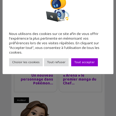
Les sorties geek de l’été à Paris : One
Piece au musée Grévin, Zoo Art Show,
Passion Japon…
Nous utilisons des cookies sur ce site afin de vous offrir
l'expérience la plus pertinente en mémorisant vos
préférences lors de vos visites répétées. En cliquant sur
"Accepter tout", vous consentez à l'utilisation de tous les
Tags
Snapchat
cookies.
Choisir les cookies
Tout refuser
Tout accepter
Article précédent
Article suivant
Un nouveau
« Arena » le
personnage dans
premier manga du
Pokémon...
Chef...
Auteur