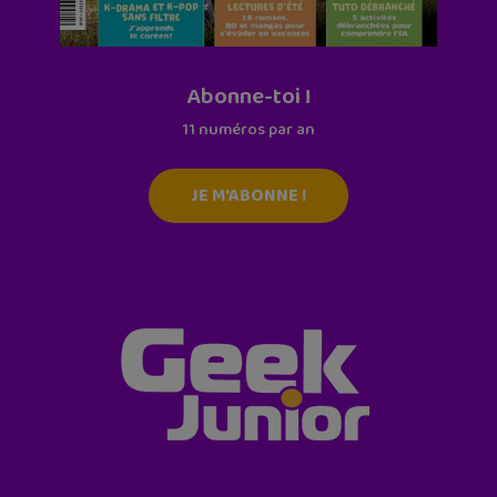
Abonne-toi !
11 numéros par an
JE M'ABONNE !